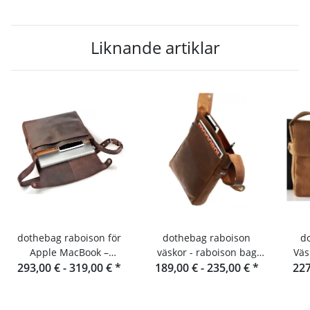
Liknande artiklar
dothebag raboison för
dothebag raboison
d
Apple MacBook –
väskor - raboison bag
Väs
293,00 € -
Laptopfodral i läder
319,00 €
*
upend Stående format
189,00 € -
235,00 €
*
227
Li
toro