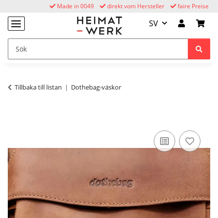
Made in 0049
direkt vom Hersteller
faire Preise
SV
Tillbaka till listan
Dothebag-väskor