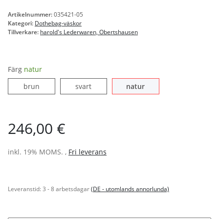
Artikelnummer:
035421-05
Kategori:
Dothebag-väskor
Tillverkare:
harold's Lederwaren, Obertshausen
Färg
natur
brun
svart
natur
brun
svart
natur
246,00 €
inkl. 19% MOMS. ,
Fri leverans
Leveranstid:
3 - 8 arbetsdagar
(DE - utomlands annorlunda)