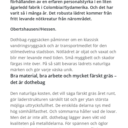
förhållanden av en erfaren personalstyrka i en liten
ägarledd fabrik i Colombia//Sydamerika. Och det har
varit så i många år. Det robusta lädret kommer från
fritt levande nötkreatur från närområdet.
Obertshausen//Hessen.
Dothbag-ryggsäcken påminner om en klassisk
vandringsryggsäck och är transportmedlet för den
stilmedvetna stadsbon. Nötlädret är oljat och vaxat och
blir mer levande med tiden. Små myggbett och skador
färgas inte över. På så sätt bevaras lädrets naturliga
märken och gör varje väska unik.
Bra material, bra arbete och mycket färskt gräs –
det är dothebag
Den naturliga kosten, det vill säga färskt gräs året runt,
gör läderstrukturen särskilt tät och ger ytan största
möjliga uttrycksfullhet. De enskilda delarna sys med
hög sömhållfasthet. Och sömmarna håller vad de lovar.
Men det är inte allt. dothebag lägger även vikt vid
kvaliteten på metalldelarna. För spännen och öglor