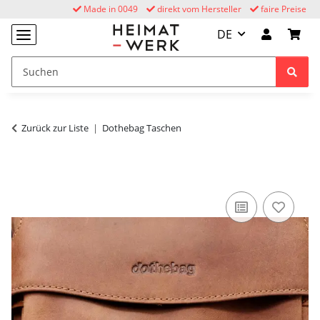
Made in 0049
direkt vom Hersteller
faire Preise
DE
Zurück zur Liste
Dothebag Taschen