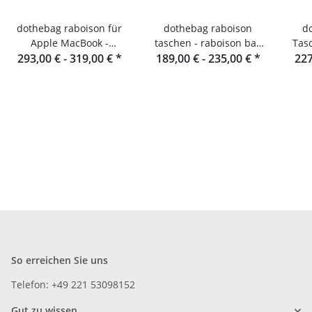
dothebag raboison für
dothebag raboison
d
Apple MacBook -
taschen - raboison bag
Tas
Notebooktasche Leder
293,00 € -
319,00 €
*
upend Hochformat toro
189,00 € -
235,00 €
*
227
So erreichen Sie uns
Telefon: +49 221 53098152
Gut zu wissen