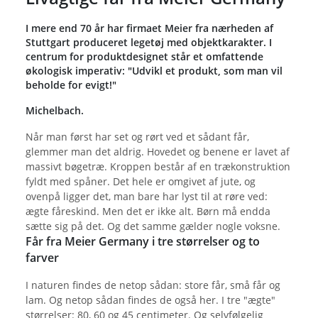
I mere end 70 år har firmaet Meier fra nærheden af
Stuttgart produceret legetøj med objektkarakter. I
centrum for produktdesignet står et omfattende
økologisk imperativ: "Udvikl et produkt, som man vil
beholde for evigt!"
Michelbach.
Når man først har set og rørt ved et sådant får,
glemmer man det aldrig. Hovedet og benene er lavet af
massivt bøgetræ. Kroppen består af en trækonstruktion
fyldt med spåner. Det hele er omgivet af jute, og
ovenpå ligger det, man bare har lyst til at røre ved:
ægte fåreskind. Men det er ikke alt. Børn må endda
sætte sig på det. Og det samme gælder nogle voksne.
Får fra Meier Germany i tre størrelser og to
farver
I naturen findes de netop sådan: store får, små får og
lam. Og netop sådan findes de også her. I tre "ægte"
størrelser: 80, 60 og 45 centimeter. Og selvfølgelig