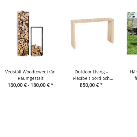
Vedställ Woodtower från
Outdoor Living –
Hän
Raumgestalt
Flexibelt bord och
f
160,00 € -
180,00 €
*
konsolbord i
850,00 €
*
douglasgran