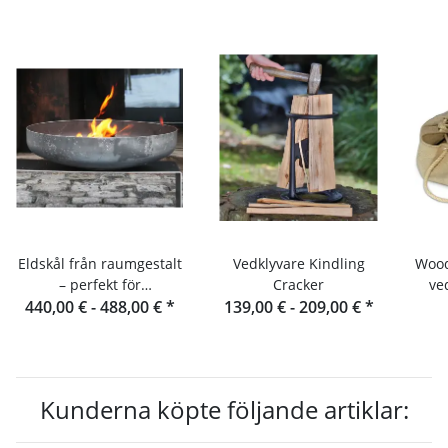
Eldskål från raumgestalt
Vedklyvare Kindling
Wood
– perfekt för
Cracker
ve
440,00 € -
utomhusmatlagning
488,00 €
*
139,00 € -
209,00 €
*
Kunderna köpte följande artiklar: