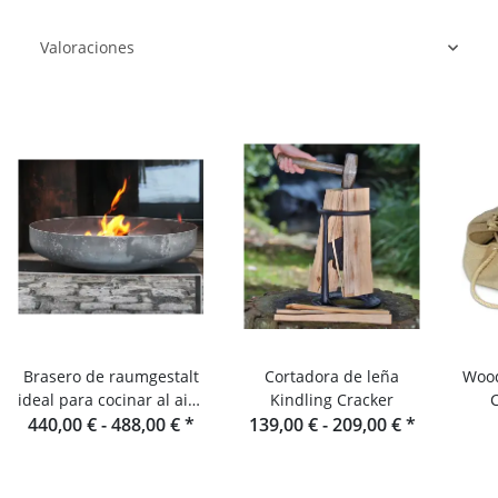
Valoraciones
Brasero de raumgestalt
Cortadora de leña
Wood
ideal para cocinar al aire
Kindling Cracker
C
440,00 € -
libre
488,00 €
*
139,00 € -
209,00 €
*