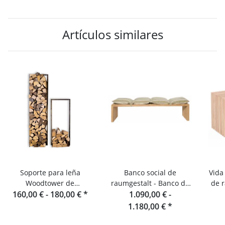
Artículos similares
Soporte para leña
Banco social de
Vida 
Woodtower de
raumgestalt - Banco de
de r
160,00 € -
Raumgestalt
180,00 €
*
láminas de roble de 180
1.090,00 € -
de j
cm
1.180,00 €
*