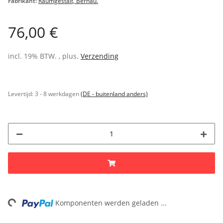
Fabrikant:
Raumgestalt, Bernau.
76,00 €
incl. 19% BTW. , plus.
Verzending
Levertijd:
3 - 8 werkdagen
(DE - buitenland anders)
ding...
Komponenten werden geladen ...