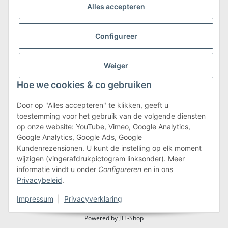
Wij zijn lid van
Alles accepteren
Configureer
Weiger
Verzending & retournering
Hoe we cookies & co gebruiken
Meer informatie over verzending en retourneren
Door op "Alles accepteren" te klikken, geeft u
toestemming voor het gebruik van de volgende diensten
op onze website: YouTube, Vimeo, Google Analytics,
Algemene voorwaarden
Google Analytics, Google Ads, Google
Kundenrezensionen. U kunt de instelling op elk moment
wijzigen (vingerafdrukpictogram linksonder). Meer
informatie vindt u onder
Configureren
en in ons
#global.withdrawalForm#
Privacybeleid
.
* Alle prijzen zijn inclusief btw.plus
verzendkosten
Impressum
|
Privacyverklaring
Powered by
JTL-Shop