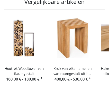
Vergelijkbare artikelen
Houtrek Woodtower van
Kruk van eikenlamellen
Hake
Raumgestalt
van raumgestalt uit het
eik
160,00 € -
180,00 €
*
400,00 € -
Zwarte Woud
530,00 €
*