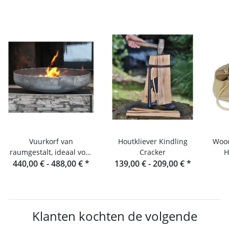
Vuurkorf van
Houtkliever Kindling
Wood
raumgestalt, ideaal voor
Cracker
H
440,00 € -
buiten koken
488,00 €
*
139,00 € -
209,00 €
*
H
Klanten kochten de volgende