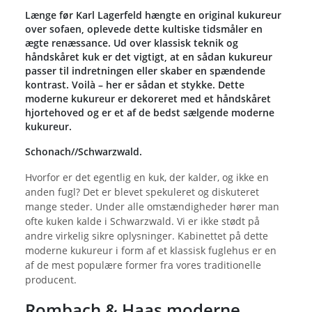
Længe før Karl Lagerfeld hængte en original kukureur
over sofaen, oplevede dette kultiske tidsmåler en
ægte renæssance. Ud over klassisk teknik og
håndskåret kuk er det vigtigt, at en sådan kukureur
passer til indretningen eller skaber en spændende
kontrast. Voilà – her er sådan et stykke. Dette
moderne kukureur er dekoreret med et håndskåret
hjortehoved og er et af de bedst sælgende moderne
kukureur.
Schonach//Schwarzwald.
Hvorfor er det egentlig en kuk, der kalder, og ikke en
anden fugl? Det er blevet spekuleret og diskuteret
mange steder. Under alle omstændigheder hører man
ofte kuken kalde i Schwarzwald. Vi er ikke stødt på
andre virkelig sikre oplysninger. Kabinettet på dette
moderne kukureur i form af et klassisk fuglehus er en
af de mest populære former fra vores traditionelle
producent.
Rombach & Haas moderne