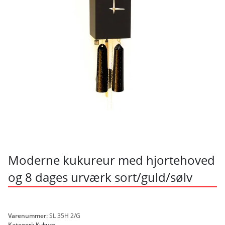
Moderne kukureur med hjortehoved
og 8 dages urværk sort/guld/sølv
Varenummer:
SL 35H 2/G
Kategori:
Kukure