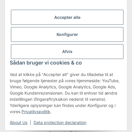
Accepter alle
Konfigurer
Shipping & Returns
more about Shipping & Returns
Afvis
Sådan bruger vi cookies & co
Ved at klikke på "Accepter alt" giver du tilladelse til at
bruge følgende tjenester på vores hjemmeside: YouTube,
Terms & Conditions
Vimeo, Google Analytics, Google Analytics, Google Ads,
Google Kundenrezensionen. Du kan til enhver tid ændre
indstillingen (fingeraftryksikon nederst til venstre).
Yderligere oplysninger kan findes under
Konfigurer
og i
#global.withdrawalForm#
vores
Privatlivspolitik
.
* Alle priser er inkl. moms.plus
forsendelse
About Us
|
Data protection declaration