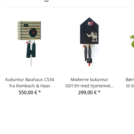
Kukureur Bauhaus CS34
Moderne kukureur
Bør
fra Rombach & Haas
OD13H med hjortemotiv
til
550,00 €
*
fra Rombach & Haas
299,00 €
*