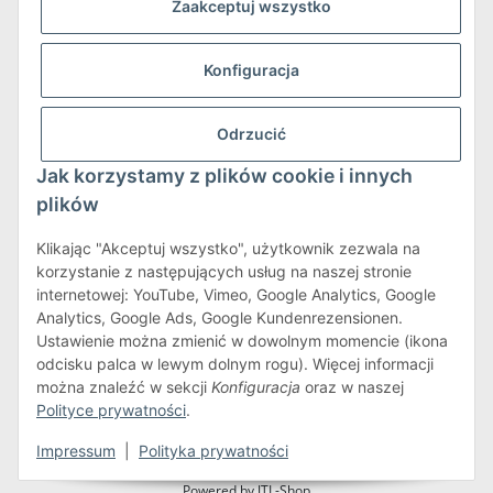
Zaakceptuj wszystko
Konfiguracja
Wysyłka i zwroty
Odrzucić
Więcej informacji o wysyłce i zwrotach
Jak korzystamy z plików cookie i innych
plików
Klikając "Akceptuj wszystko", użytkownik zezwala na
korzystanie z następujących usług na naszej stronie
internetowej: YouTube, Vimeo, Google Analytics, Google
Warunki korzystania z serwisu
Analytics, Google Ads, Google Kundenrezensionen.
Ustawienie można zmienić w dowolnym momencie (ikona
odcisku palca w lewym dolnym rogu). Więcej informacji
można znaleźć w sekcji
Konfiguracja
oraz w naszej
#global.withdrawalForm#
Polityce prywatności
.
* Wszystkie ceny zawierają podatek VAT.plus
wysyłka
Impressum
|
Polityka prywatności
Powered by
JTL-Shop