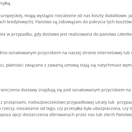
ysyłką.
Europejskiej, mogą wystąpić niezależne od nas koszty dodatkowe, jak
jach kredytowych). Państwo są zobowązani do pokrycia tych kosztó
ż w przypadku, gdy dostawa jest realizowana do państwa członkows
io oznakowanym przyciskiem na naszej stronie internetowej lub w
ści, płatności związane z zawartą umową stają się natychmiast wym
aniczenia dostawy znajdują się pod oznakowanym przyciskiem na na
 przepisami, niebezpieczeństwo przypadkowej utraty lub przypad
zeczy, niezależnie od tego, czy przesyłka była ubezpieczona, czy t
oza opcji dostarczenia oferowanych przez nas lub zlecili Państwo