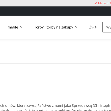
Made in 
meble
Torby i torby na zakupy
Życie na świ
ich umów, które zawrą Państwo z nami jako Sprzedawcą (Christoph
wentualnie przez Państwa własne warunki umów nie znajdują zastos