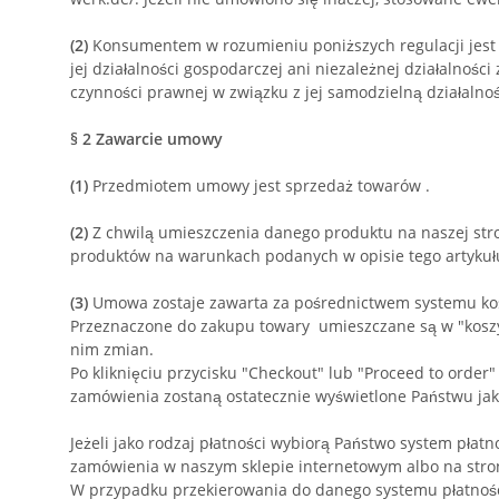
(2)
Konsumentem w rozumieniu poniższych regulacji jest 
jej działalności gospodarczej ani niezależnej działalnoś
czynności prawnej w związku z jej samodzielną działaln
§ 2
Zawarcie umowy
(1)
Przedmiotem umowy jest sprzedaż towarów
.
(2)
Z chwilą umieszczenia danego produktu na naszej st
produktów na warunkach podanych w opisie tego artykuł
(3)
Umowa zostaje zawarta za pośrednictwem systemu kos
Przeznaczone do zakupu towary
umieszczane są w "koszy
nim zmian.
Po kliknięciu przycisku "Checkout" lub "Proceed to orde
zamówienia zostaną ostatecznie wyświetlone Państwu ja
Jeżeli jako rodzaj płatności wybiorą Państwo system płat
zamówienia w naszym sklepie internetowym albo na stron
W przypadku przekierowania do danego systemu płatnoś