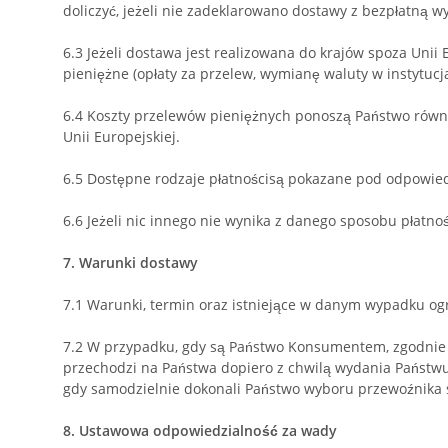
doliczyć, jeżeli nie zadeklarowano dostawy z bezpłatną w
6.3
Jeżeli dostawa jest realizowana do krajów spoza Unii 
pieniężne (opłaty za przelew, wymianę waluty w instytuc
6.4
Koszty przelewów pieniężnych ponoszą Państwo równie
Unii Europejskiej.
6.5
Dostępne rodzaje płatności
są pokazane pod odpowiedn
6.6
Jeżeli nic innego nie wynika z danego sposobu płatno
7.
Warunki dostawy
7.1
Warunki, termin oraz istniejące w danym wypadku ogr
7.2
W przypadku, gdy są Państwo Konsumentem, zgodnie z
przechodzi na Państwa dopiero z chwilą wydania Państwu r
gdy samodzielnie dokonali Państwo wyboru przewoźnika sp
8.
Ustawowa odpowiedzialność za wady