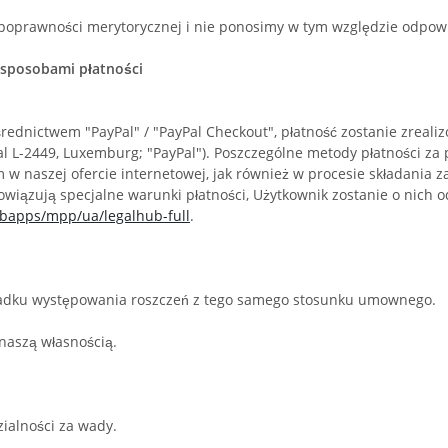
prawności merytorycznej i nie ponosimy w tym względzie odpowie
 sposobami płatności
ednictwem "PayPal" / "PayPal Checkout", płatność zostanie zreal
 Royal L-2449, Luxemburg; "PayPal"). Poszczególne metody płatności
naszej ofercie internetowej, jak również w procesie składania za
obowiązują specjalne warunki płatności, Użytkownik zostanie o nich 
bapps/mpp/ua/legalhub-full
.
padku występowania roszczeń z tego samego stosunku umownego.
 naszą własnością.
ialności za wady.