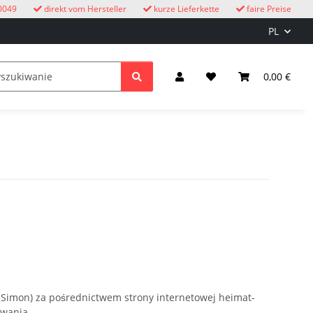
0049
direkt vom Hersteller
kurze Lieferkette
faire Preise
PL
eżym powietrzu
Zegary z kukułką
dzieci
0,00 €
Oświetle
 Simon) za pośrednictwem strony internetowej heimat-
owania.