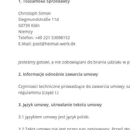
1.
Tożsamość Sprzedawcy
Christoph Simon
Siegmundstraße 11d
50739 Köln
Niemcy
Telefon: +49 221 53098152
E-Mail: post@heimat-werk.de
Jesteśmy gotowi, a nie zobowiązani do brania udziału 
2.
Informacje odnośnie zawarcia umowy
Czynności techniczne prowadzące do zawarcia umowy, s
regulaminu (część I.)
3.
Język umowy, utrwalanie tekstu umowy
3.1
Językiem umowy jest język polski.
3.2
Tekst umowy nie jest przez nas zapisywany. Przed z