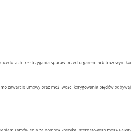
w procedurach rozstrzygania sporów przed organem arbitrażowym 
amo zawarcie umowy oraz możliwości korygowania błędów odbywają
łożeniem zamówienia
za pomocą koszyka internetowego
mogą Państw