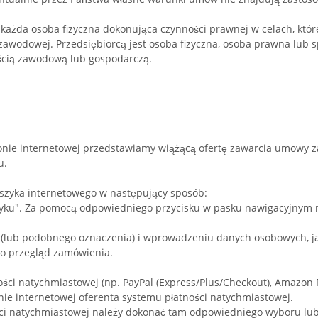
każda osoba fizyczna dokonująca czynności prawnej w celach, któ
ci zawodowej. Przedsiębiorcą jest osoba fizyczna, osoba prawna lu
ością zawodową lub gospodarczą.
ronie internetowej przedstawiamy wiążącą ofertę zawarcia umowy 
u.
zyka internetowego w następujący sposób:
ku". Za pomocą odpowiedniego przycisku w pasku nawigacyjnym mo
r" (lub podobnego oznaczenia) i wprowadzeniu danych osobowych, ja
ko przegląd zamówienia.
ności natychmiastowej (np.
PayPal (Express/Plus/Checkout), Amazon P
ie internetowej oferenta systemu płatności natychmiastowej.
ci natychmiastowej należy dokonać tam odpowiedniego wyboru lub