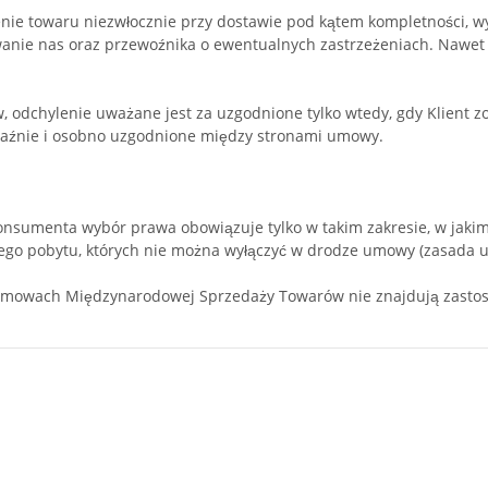
nie towaru niezwłocznie przy dostawie pod kątem kompletności, 
anie nas oraz przewoźnika o ewentualnych zastrzeżeniach. Nawet je
 odchylenie uważane jest za uzgodnione tylko wtedy, gdy Klient z
raźnie i osobno uzgodnione między stronami umowy.
umenta wybór prawa obowiązuje tylko w takim zakresie, w jakim
ego pobytu, których nie można wyłączyć w drodze umowy (zasada u
Umowach Międzynarodowej Sprzedaży Towarów nie znajdują zasto