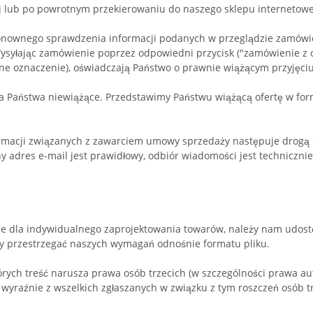
ej lub po powrotnym przekierowaniu do naszego sklepu interneto
ownego sprawdzenia informacji podanych w przeglądzie zamówieni
ysyłając zamówienie poprzez odpowiedni przycisk ("zamówienie z ob
obne oznaczenie), oświadczają Państwo o prawnie wiążącym przyjęci
a Państwa niewiążące. Przedstawimy Państwu wiążącą ofertę w form
formacji związanych z zawarciem umowy sprzedaży następuje drog
dres e-mail jest prawidłowy, odbiór wiadomości jest technicznie 
czne dla indywidualnego zaprojektowania towarów, należy nam udo
y przestrzegać naszych wymagań odnośnie formatu pliku.
rych treść narusza prawa osób trzecich (w szczególności prawa aut
wyraźnie z wszelkich zgłaszanych w związku z tym roszczeń osób tr