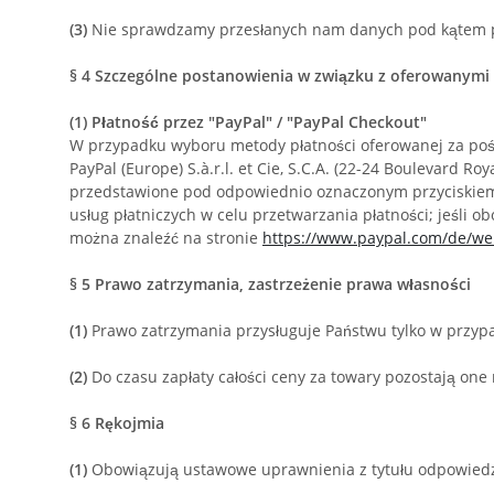
(3)
Nie sprawdzamy przesłanych nam danych pod kątem po
§ 4
Szczególne postanowienia w związku z oferowanymi
(1)
Płatność przez "PayPal" / "PayPal Checkout"
W przypadku wyboru metody płatności oferowanej za pośr
PayPal (Europe) S.à.r.l. et Cie, S.C.A. (22-24 Boulevard
przedstawione pod odpowiednio oznaczonym przyciskiem w 
usług płatniczych w celu przetwarzania płatności; jeśli 
można znaleźć na stronie
https://www.paypal.com/de/we
§ 5
Prawo zatrzymania, zastrzeżenie prawa własności
(1)
Prawo zatrzymania przysługuje Państwu tylko w przy
(2)
Do czasu zapłaty całości ceny za towary pozostają one
§ 6
Rękojmia
(1)
Obowiązują ustawowe uprawnienia z tytułu odpowiedz