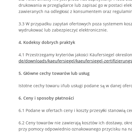
drukowania w przeglądarce lub zapisać go w postaci el
zawieranych na odległość z konsumentem oraz regulamin
3.3
W przypadku zapytań ofertowych poza systemem koszy
wydrukować lub zabezpieczyć elektronicznie.
4.
Kodeksy dobrych praktyk
4.1
Przestrzegamy kryteriów jakości Käufersiegel okreś
de/downloads/kaeufersiegel/
kaeufersiegel-
zertifizierung
5.
Główne cechy towarów lub usług
Istotne cechy towaru i/lub usługi podane są w danej oferc
6.
Ceny i sposoby płatności
6.1
Podane w ofertach ceny i koszty przesyłki stanowią ce
6.2
Ceny towarów nie zawierają kosztów ich dostawy, okr
przy pomocy odpowiednio oznakowanego przycisku na nas