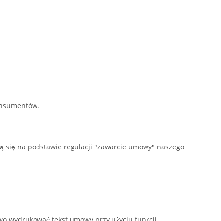
konsumentów.
 się na podstawie regulacji "zawarcie umowy" naszego
o wydrukować tekst umowy przy użyciu funkcji