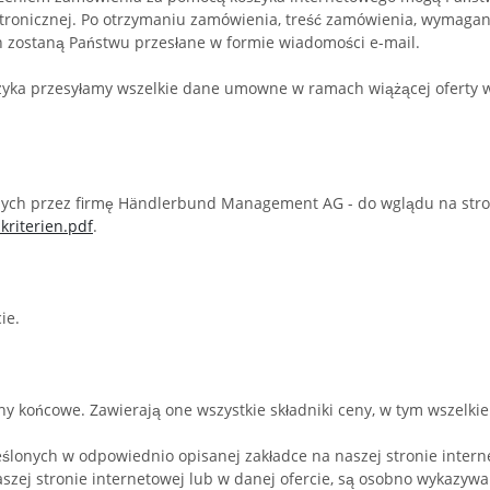
ektronicznej. Po otrzymaniu zamówienia, treść zamówienia, wyma
 zostaną Państwu przesłane w formie wiadomości e-mail.
ka przesyłamy wszelkie dane umowne w ramach wiążącej oferty w 
lonych przez firmę Händlerbund Management AG - do wglądu na str
skriterien.pdf
.
ie.
ny końcowe. Zawierają one wszystkie składniki ceny, w tym wszelkie
eślonych w odpowiednio opisanej zakładce na naszej stronie inter
zej stronie internetowej lub w danej ofercie, są osobno wykazyw