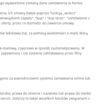
wego wyświetlone zostaną dane zamówienia w formie
a, ich zmiany (także poprzez funkcję „wstecz”
owiązkiem zapłaty", "kup" / "kup teraz", "zamówienie z
u oferty, przez co dochodzi do zawarcia umowy.
ie tekstowej (np. za pomocą wiadomości e-mail), którą
ą e-mailową, częściowo w sposób zautomatyzowany. W
zapewniony i nie zostanie zablokowany przez filtry
stępnić za pośrednictwem systemu zamawiania online lub
orskie, prawa do imienia i nazwiska lub prawa do marki)
zecich. Dotyczy to także wszelkich kosztów związanych z