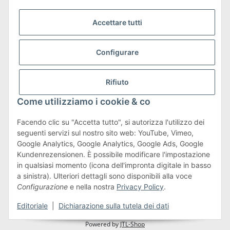
Accettare tutti
Configurare
Trasporto e resi
Maggiori informazioni su spedizioni e resi
Rifiuto
Come utilizziamo i cookie & co
Facendo clic su "Accetta tutto", si autorizza l'utilizzo dei
seguenti servizi sul nostro sito web: YouTube, Vimeo,
Termini e condizioni
Google Analytics, Google Analytics, Google Ads, Google
Kundenrezensionen. È possibile modificare l'impostazione
in qualsiasi momento (icona dell'impronta digitale in basso
a sinistra). Ulteriori dettagli sono disponibili alla voce
#global.withdrawalForm#
Configurazione
e nella nostra
Privacy Policy
.
* Tutti i prezzi sono comprensivi di IVA.più
spedizione
Editoriale
|
Dichiarazione sulla tutela dei dati
Powered by
JTL-Shop