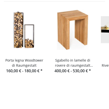
Porta legna Woodtower
Sgabello in lamelle di
di Raumgestalt
rovere di raumgestalt
Rive
160,00 € -
180,00 €
*
400,00 € -
dalla Foresta Nera
530,00 €
*
in 