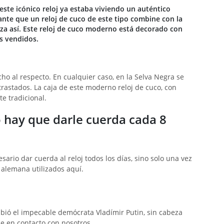
 este icónico reloj ya estaba viviendo un auténtico
ante que un reloj de cuco de este tipo combine con la
eza así. Este reloj de cuco moderno está decorado con
s vendidos.
ho al respecto. En cualquier caso, en la Selva Negra se
rastados. La caja de este moderno reloj de cuco, con
e tradicional.
 hay que darle cuerda cada 8
ario dar cuerda al reloj todos los días, sino solo una vez
 alemana utilizados aquí.
cibió el impecable demócrata Vladímir Putin, sin cabeza
se en contacto con nosotros.