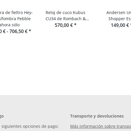
a de fieltro Hey-
Reloj de cuco Kubus
Andersen U
Alfombra Pebble
CU34 de Rombach &
Shopper Es
ahora sólo
570,00 €
Haas
*
149,00 €
0 € -
706,50 €
*
go
Transporte y devoluciones
 siguientes opciones de pago:
Más información sobre transpo