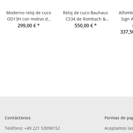
Moderno reloj de cuco
Reloj de cuco Bauhaus
Alfombr
OD13H con motivo de
CS34 de Rombach &
Sign 
ciervo de Rombach &
299,00 €
*
550,00 €
Haas
*
Haas
337,5
Contáctenos
Formas de pa
Teléfono: +49 221 53098152
Aceptamos las