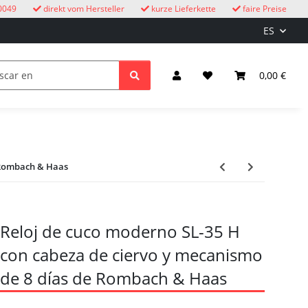
0049
direkt vom Hersteller
kurze Lieferkette
faire Preise
ES
ire libre
Relojes de cuco
niños
Iluminación y el
0,00 €
e Rombach & Haas
Reloj de cuco moderno SL-35 H
con cabeza de ciervo y mecanismo
de 8 días de Rombach & Haas