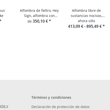
nus
Alfombra de fieltro, Hey
Alfombra libre de
ke
Sign, alfombra con
sustancias nocivas,
*
flecos rectangular
350,10 €
*
Hey-Sign Alfombra
ahora sólo
de
413,09 € -
Stone
895,49 €
*
Términos y condiciones
rte y
Declaración de protección de datos