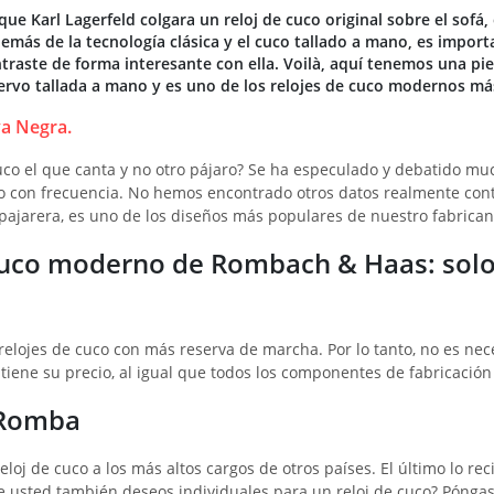
e Karl Lagerfeld colgara un reloj de cuco original sobre el sofá,
emás de la tecnología clásica y el cuco tallado a mano, es import
traste de forma interesante con ella. Voilà, aquí tenemos una pi
ervo tallada a mano y es uno de los relojes de cuco modernos má
a Negra.
co el que canta y no otro pájaro? Se ha especulado y debatido muc
co con frecuencia. No hemos encontrado otros datos realmente cont
pajarera, es uno de los diseños más populares de nuestro fabricant
cuco moderno de Rombach & Haas: solo
elojes de cuco con más reserva de marcha. Por lo tanto, no es neces
tiene su precio, al igual que todos los componentes de fabricación
o Romba
oj de cuco a los más altos cargos de otros países. El último lo re
ene usted también deseos individuales para un reloj de cuco? Pónga