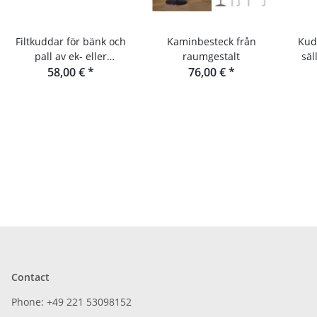
Filtkuddar för bänk och
Kaminbesteck från
Kud
pall av ek- eller
raumgestalt
säl
douglasgranlameller
58,00 €
*
76,00 €
*
Contact
Phone: +49 221 53098152