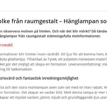
ke från raumgestalt – Hänglampan s
n observera molnen på himlen. Och när det blir mörkt? Då tände
hänglampor från raumgestalt stämningsfulla molnformationer.
rzwald.
rmationer blir himlen inom räckhåll. Ett ljus för att komma hem,
 byta glödlampa. Tillverkad av Tyvek, ett polyeten-nonwoven-material.
ilket gör det möjligt att skapa en formation. Leveransomfattning: in
ing till takkontakten.
 prisvärd och fantastisk inredningsmöjlighet
lilla och den stora molnlampan även som set med en liten rabatt. 
en formation. Det skapar en vacker bild. Med denna lampa är mer v
kapar ett mycket vackert, jämnt, mjukt och grundläggande ljus uta