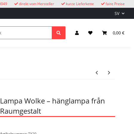
0049
direkt vom Hersteller
kurze Lieferkette
faire Preise
SV
cksuhren
barn
Belysning & el
0,00 €
Lampa Wolke – hänglampa från
Raumgestalt
Artikelnummer:
TY20