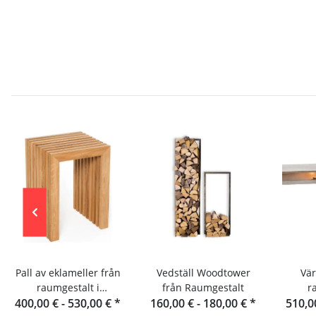
Pall av eklameller från
Vedställ Woodtower
Vä
raumgestalt i
från Raumgestalt
r
400,00 € -
Schwarzwald
530,00 €
*
160,00 € -
180,00 €
*
510,0
S