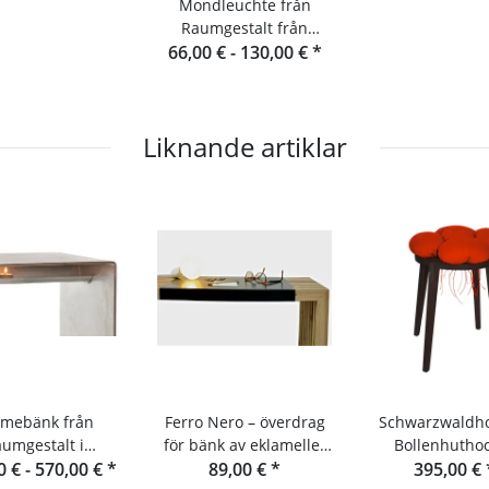
Mondleuchte från
Raumgestalt från
66,00 € -
Schwarzwald
130,00 €
*
Liknande artiklar
rmebänk från
Ferro Nero – överdrag
Schwarzwaldho
aumgestalt i
för bänk av eklameller
Bollenhutho
0 € -
chwarzwald
570,00 €
*
och konsol
89,00 €
*
raumgesta
395,00 €