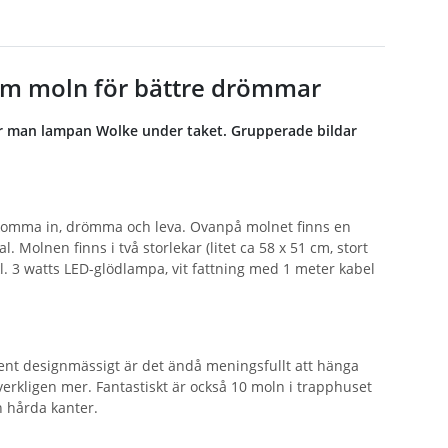
om moln för bättre drömmar
r man lampan Wolke under taket. Grupperade bildar
 komma in, drömma och leva. Ovanpå molnet finns en
 Molnen finns i två storlekar (litet ca 58 x 51 cm, stort
kl. 3 watts LED-glödlampa, vit fattning med 1 meter kabel
Rent designmässigt är det ändå meningsfullt att hänga
erkligen mer. Fantastiskt är också 10 moln i trapphuset
n hårda kanter.