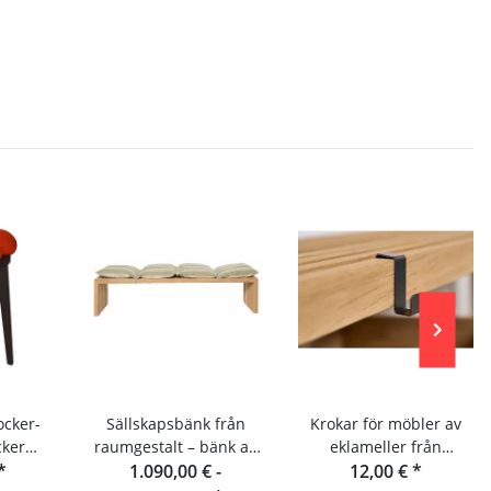
cker-
Sällskapsbänk från
Krokar för möbler av
cker
raumgestalt – bänk av
eklameller från
lt
*
eklameller 180 cm
1.090,00 € -
Raumgestalt
12,00 €
*