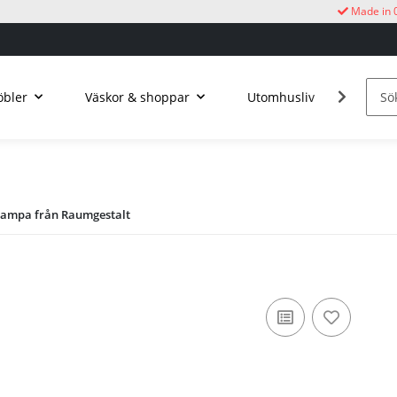
Made in 
bler
Väskor & shoppar
Utomhusliv
Kucku
lampa från Raumgestalt