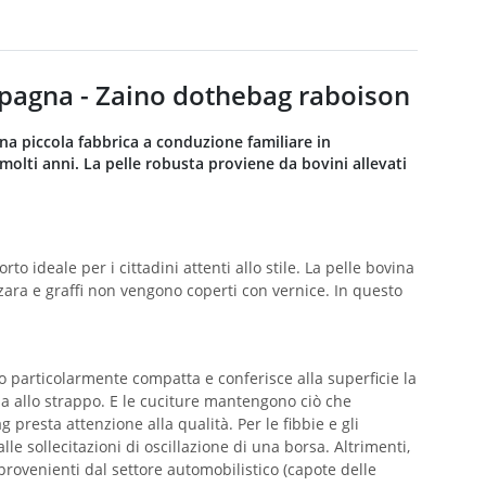
ampagna - Zaino dothebag raboison
 una piccola fabbrica a conduzione familiare in
olti anni. La pelle robusta proviene da bovini allevati
 ideale per i cittadini attenti allo stile. La pelle bovina
nzara e graffi non vengono coperti con vernice. In questo
io particolarmente compatta e conferisce alla superficie la
za allo strappo. E le cuciture mantengono ciò che
resta attenzione alla qualità. Per le fibbie e gli
le sollecitazioni di oscillazione di una borsa. Altrimenti,
provenienti dal settore automobilistico (capote delle