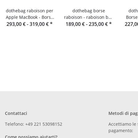
dothebag raboison per
dothebag borse
doth
Apple MacBook - Borsa
raboison - raboison bag
Borse
293,00 € -
per notebook in pelle
319,00 €
*
189,00 € -
upend Formato
235,00 €
*
227,0
Form
verticale toro
Contattaci
Metodi di pa
Telefono: +49 221 53098152
Accettiamo le 
pagamento:
Come possiamo aiutarti?