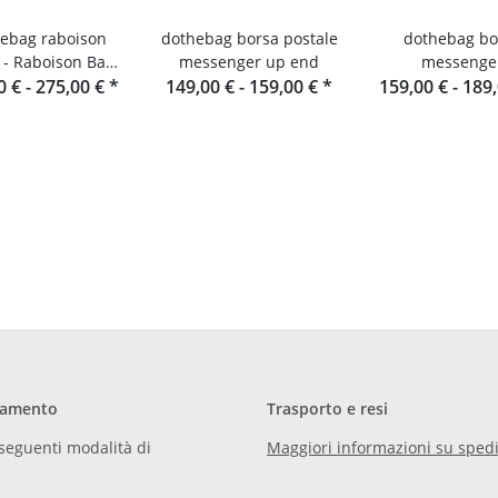
ebag raboison
dothebag borsa postale
dothebag bo
 - Raboison Bag
messenger up end
messenge
0 € -
ato orizzontale
275,00 €
*
149,00 € -
159,00 €
*
159,00 € -
189
toro
gamento
Trasporto e resi
seguenti modalità di
Maggiori informazioni su spedi