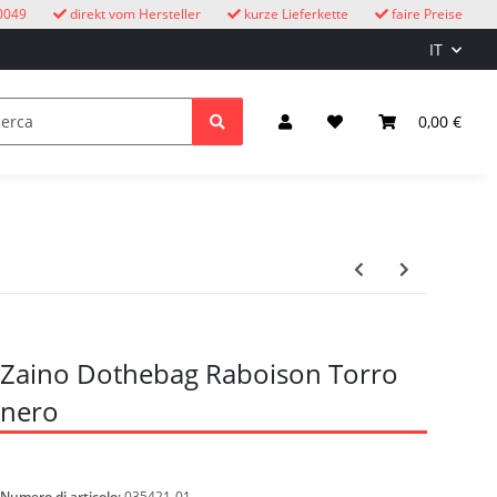
0049
direkt vom Hersteller
kurze Lieferkette
faire Preise
IT
Orologi a cucù
bambini
Illuminazione ed elettricità
0,00 €
Zaino Dothebag Raboison Torro
nero
Numero di articolo:
035421-01