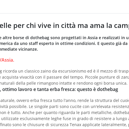
pelle per chi vive in città ma ama la c
 le altre borse di dothebag sono progettati in Assia e realizzati in
erica da uno staff esperto in ottime condizioni. E questo già da m
immediate vicinanze.
Assia.
 ricorda un classico zaino da escursionismo ed è il mezzo di trasporto
 e acquista vivacità con il passare del tempo. Piccole punture di za
 naturali della pelle rimangono intatte e rendono ogni borsa unica.
, ottimo lavoro e tanta erba fresca: questo è dothebag
aturale, ovvero erba fresca tutto l'anno, rende la struttura del cuo
ità possibile. Le singole parti sono cucite con un'elevata resisten
n è tutto. Anche per quanto riguarda le parti metalliche, dothebag p
utilizzate esclusivamente leghe fuse in grado di resistere a lungo al
ffinato sono le chiusure di sicurezza Tenax applicate lateralmente, 