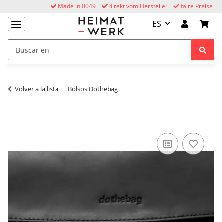
Made in 0049
direkt vom Hersteller
faire Preise
ES
Volver a la lista
Bolsos Dothebag