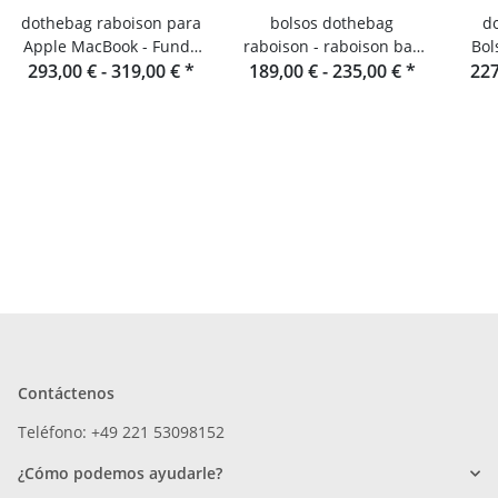
dothebag raboison para
bolsos dothebag
d
Apple MacBook - Funda
raboison - raboison bag
Bol
293,00 € -
para portátil de cuero
319,00 €
*
upend formato vertical
189,00 € -
235,00 €
*
For
227
toro
Contáctenos
Teléfono: +49 221 53098152
¿Cómo podemos ayudarle?