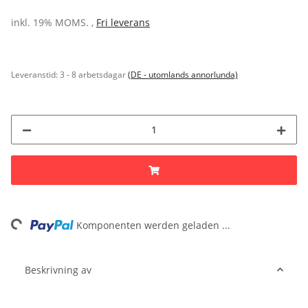
inkl. 19% MOMS. ,
Fri leverans
Leveranstid:
3 - 8 arbetsdagar
(DE - utomlands annorlunda)
ing...
Komponenten werden geladen ...
Beskrivning av