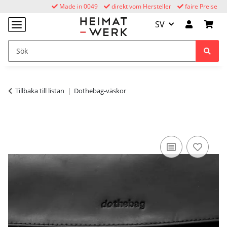
Made in 0049
direkt vom Hersteller
faire Preise
SV
Tillbaka till listan
Dothebag-väskor