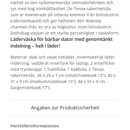
närhet av den sydamerikanska sömnadsfabriken och
sys med hög sömhållfasthet. De Tenax-säkerhetslås
som är monterade på sidorna kommer från bilindustrin
(cabrioletkapell) och ger helheten den diskreta
charmen från en era av högkultur inom bilindustrin.
Dothobag-väskan är ett stycke personlighet i väskaform.
Läderväska för bärbar dator med genomtänkt
indelning – helt i läder!
Material: oljat och vaxat nötläder, innermaterial läder,
indelning: vadderat innerfack för laptop, 2 innerfickor
med tryckknapp, 1 framficka, 1 bakficka, 2 Tenax-
säkerhetslås. 36 x 29 x 7 cm (small/notebook 13"); 40 x
31 x 9 cm (medium/notebook 15"); 44 x 33 x 9 cm
(large/notebook 17").
Angaben zur Produktsicherheit
Herstellerinformationen