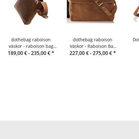
dothebag raboison
dothebag raboison
Dothe
väskor - raboison bag
Väskor - Raboison Bag
upend Stående format
189,00 € -
235,00 €
*
227,00 € -
Liggende format toro
275,00 €
*
toro