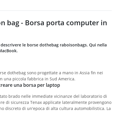
n bag - Borsa porta computer in
o descrivere le borse dothebag raboisonbags. Qui nella
 MacBook.
borse dothebag sono progettate a mano in Assia fin nei
in una piccola fabbrica in Sud America.
r creare una borsa per laptop
stato brado nelle immediate vicinanze del laboratorio di
sure di sicurezza Tenax applicate lateralmente provengono
ino discreto di un'epoca di alta cultura automobilistica. La