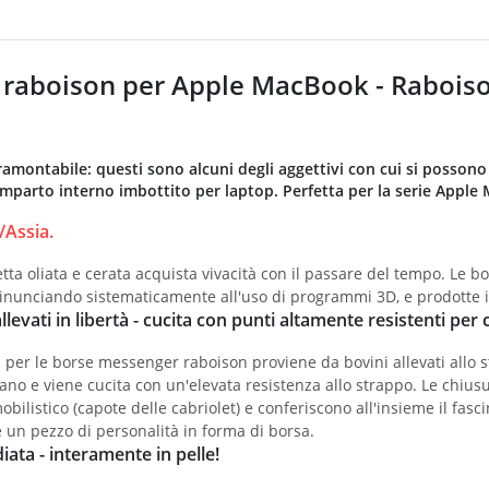
raboison per Apple MacBook - Raboiso
tramontabile: questi sono alcuni degli aggettivi con cui si posson
mparto interno imbottito per laptop. Perfetta per la serie Apple
Assia.
etta oliata e cerata acquista vivacità con il passare del tempo. Le 
rinunciando sistematicamente all'uso di programmi 3D, e prodotte 
allevati in libertà - cucita con punti altamente resistenti pe
ta per le borse messenger raboison proviene da bovini allevati allo 
no e viene cucita con un'elevata resistenza allo strappo. Le chiu
bilistico (capote delle cabriolet) e conferiscono all'insieme il fasc
 un pezzo di personalità in forma di borsa.
iata - interamente in pelle!