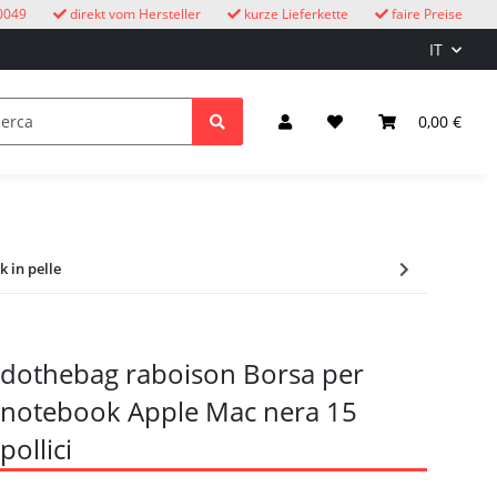
0049
direkt vom Hersteller
kurze Lieferkette
faire Preise
IT
Orologi a cucù
bambini
Illuminazione ed elettricità
0,00 €
 in pelle
dothebag raboison Borsa per
notebook Apple Mac nera 15
pollici