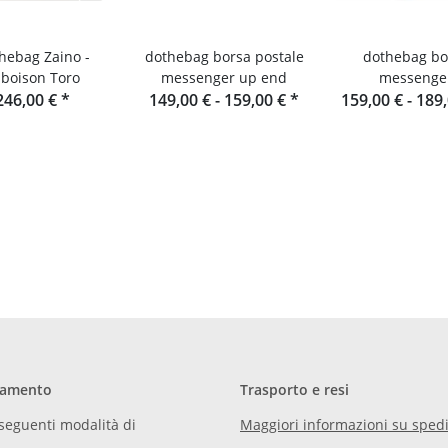
bag Zaino -
dothebag borsa postale
dothebag bo
boison Toro
messenger up end
messenge
246,00 €
*
149,00 € -
159,00 €
*
159,00 € -
189
gamento
Trasporto e resi
seguenti modalità di
Maggiori informazioni su spedi