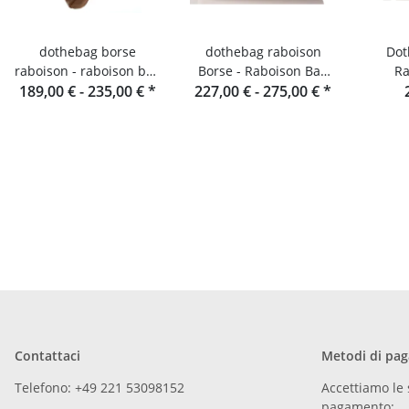
dothebag borse
dothebag raboison
Dothe
raboison - raboison bag
Borse - Raboison Bag
Ra
189,00 € -
upend Formato
235,00 €
*
227,00 € -
Formato orizzontale
275,00 €
*
verticale toro
toro
Contattaci
Metodi di pa
Telefono: +49 221 53098152
Accettiamo le 
pagamento: