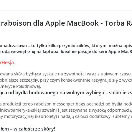
raboison dla Apple MacBook - Torba Ra
ponadczasowa – to tylko kilka przymiotników, którymi można opis
rodą wewnętrzną na laptopa. Idealnie pasuje do serii Apple Mac
/Hesja.
owana skóra bydlęca zyskuje na żywotności wraz z upływem czasu. 
robniejsze szczegóły, przy czym konsekwentnie rezygnuje się z wy
Ameryce Południowej.
ca od bydła hodowanego na wolnym wybiegu – solidnie zs
o produkcji toreb raboison messenger bags pochodzi od bydła h
dniowoamerykańskiej szwalni i jest zszywana z wysoką odporności
 motoryzacyjnej (kabriolety) i nadają całości dodatkowy, subtelny 
em – w całości ze skóry!