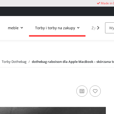
Made in 
meble
Torby i torby na zakupy
Życie na świ
Torby Dothebag
dothebag raboison dla Apple MacBook – skórzana t