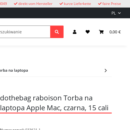
0049
direkt vom Hersteller
kurze Lieferkette
faire Preise
PL
eżym powietrzu
Zegary z kukułką
dzieci
0,00 €
Oświetle
orba na laptopa
dothebag raboison Torba na
laptopa Apple Mac, czarna, 15 cali
Numer pozycji:
033621-1