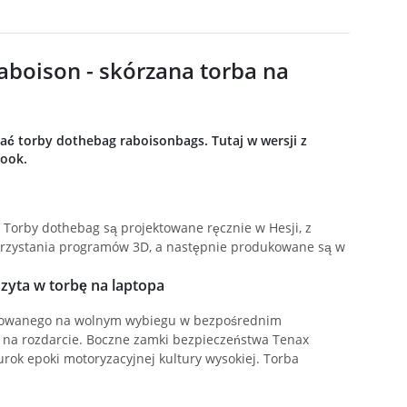
boison - skórzana torba na
ać torby dothebag raboisonbags. Tutaj w wersji z
Book.
Torby dothebag są projektowane ręcznie w Hesji, z
korzystania programów 3D, a następnie produkowane są w
zyta w torbę na laptopa
odowanego na wolnym wybiegu w bezpośrednim
ą na rozdarcie. Boczne zamki bezpieczeństwa Tenax
urok epoki motoryzacyjnej kultury wysokiej. Torba