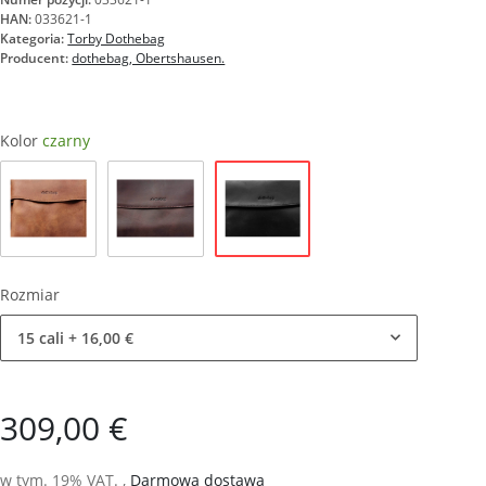
HAN:
033621-1
Kategoria:
Torby Dothebag
Producent:
dothebag, Obertshausen.
Kolor
czarny
czarny
natura
brązowy
Rozmiar
15 cali
+ 16,00 €
309,00 €
w tym. 19% VAT. ,
Darmowa dostawa