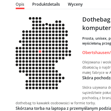
Opis
Produktdetails
Wyceny
Dothebag 
komputer
Prosta, unisex, 
wyściełaną przeg
Obertshausen/
Olejowana i wosk
dbałością o najd
małej fabryce w 
Skóra pochodzą
Skóra używana d
sąsiedztwie połu
pochodzą z branży
dothebag to kawałek osobowości w formie torby.
Skórzana torba na laptopa z przemyślanym podział