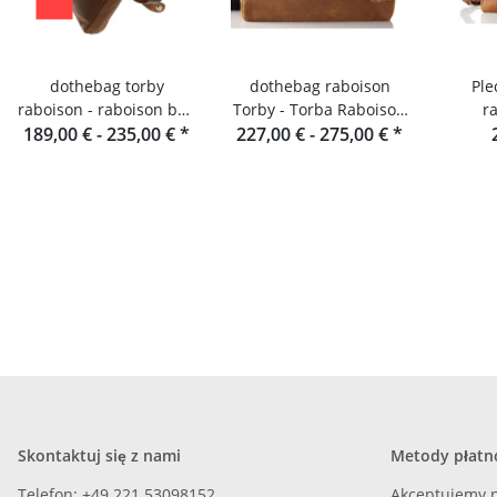
dothebag torby
dothebag raboison
Ple
raboison - raboison bag
Torby - Torba Raboison
r
upend Format pionowy
189,00 € -
235,00 €
*
227,00 € -
w formacie poziomym
275,00 €
*
toro
toro
Skontaktuj się z nami
Metody płatn
Telefon: +49 221 53098152
Akceptujemy n