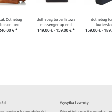
cak Dothebag
dothebag torba listowa
dothebag to
aboison toro
messenger up end
kurierska
246,00 €
*
149,00 € -
159,00 €
*
159,00 € -
189
ości
Wysyłka i zwroty
astępujące formy płatności:
Więcej informacji o wysyłce i 