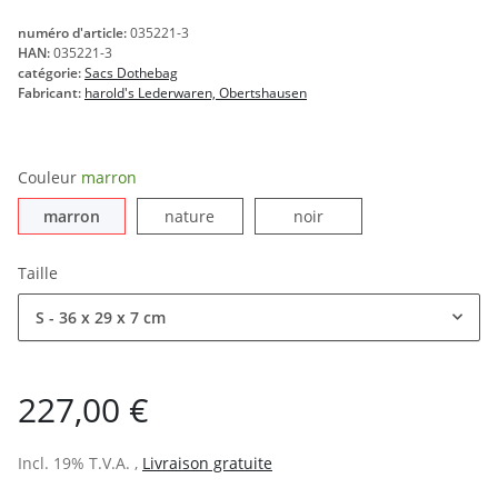
numéro d'article:
035221-3
HAN:
035221-3
catégorie:
Sacs Dothebag
Fabricant:
harold's Lederwaren, Obertshausen
Couleur
marron
marron
nature
noir
marron
nature
noir
Taille
S - 36 x 29 x 7 cm
227,00 €
Incl. 19% T.V.A. ,
Livraison gratuite