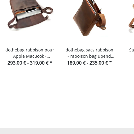
dothebag raboison pour
dothebag sacs raboison
Sa
Apple MacBook -
- raboison bag upend
Sacoche pour ordinateur
293,00 € -
319,00 €
*
189,00 € -
format portrait toro
235,00 €
*
portable en cuir