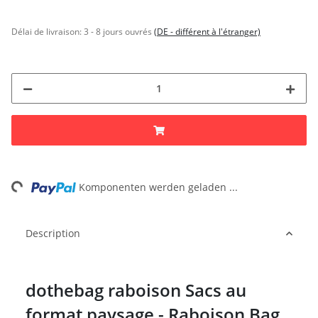
Délai de livraison:
3 - 8 jours ouvrés
(DE - différent à l'étranger)
ding...
Komponenten werden geladen ...
Description
dothebag raboison Sacs au
format paysage - Raboison Bag