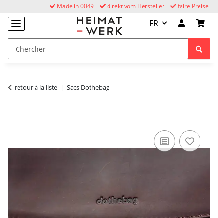
Made in 0049
direkt vom Hersteller
faire Preise
FR
retour à la liste
Sacs Dothebag