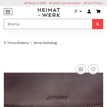
Made in 0049
direkt vom Hersteller
faire Preise
IT
Torna all'elenco
Borse Dothebag