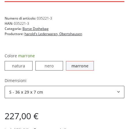
Numero di articolo:
035221-3
HAN:
035221-3
Categoria:
Borse Dothebag
Produttore:
harold's Lederwaren, Obertshausen
Colore
marrone
natura
nero
marrone
natura
nero
marrone
Dimensioni
S - 36 x 29 x 7 cm
227,00 €