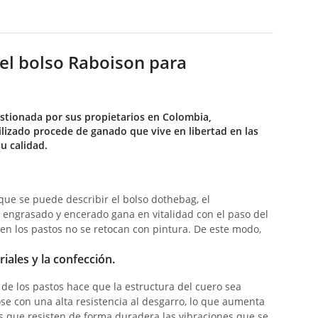
el bolso Raboison para
stionada por sus propietarios en Colombia,
lizado procede de ganado que vive en libertad en las
u calidad.
 que se puede describir el bolso dothebag, el
o engrasado y encerado gana en vitalidad con el paso del
en los pastos no se retocan con pintura. De este modo,
iales y la confección.
 de los pastos hace que la estructura del cuero sea
ose con una alta resistencia al desgarro, lo que aumenta
as que resisten de forma duradera las vibraciones que se