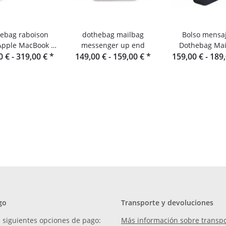
ebag raboison
dothebag mailbag
Bolso mensa
Apple MacBook -
messenger up end
Dothebag Mai
para portátil de
0 € -
319,00 €
*
149,00 € -
159,00 €
*
159,00 € -
189
cuero
go
Transporte y devoluciones
 siguientes opciones de pago:
Más información sobre transpo