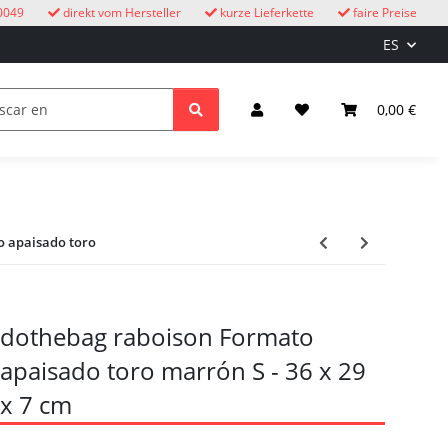
0049
direkt vom Hersteller
kurze Lieferkette
faire Preise
ES
ire libre
Relojes de cuco
niños
Iluminación y el
0,00 €
o apaisado toro
dothebag raboison Formato
apaisado toro marrón S - 36 x 29
x 7 cm