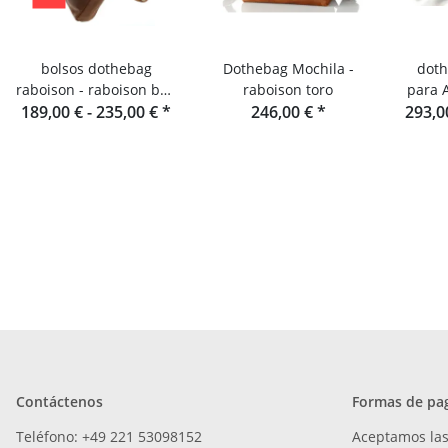
bolsos dothebag
Dothebag Mochila -
doth
raboison - raboison bag
raboison toro
para 
upend formato vertical
189,00 € -
235,00 €
*
246,00 €
*
Funda 
293,0
toro
Contáctenos
Formas de pa
Teléfono: +49 221 53098152
Aceptamos las