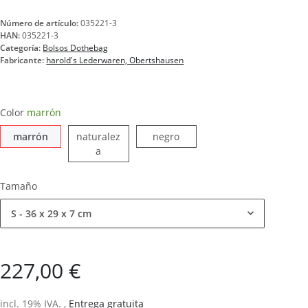
Número de artículo:
035221-3
HAN:
035221-3
Categoría:
Bolsos Dothebag
Fabricante:
harold's Lederwaren, Obertshausen
Color
marrón
marrón
negro
marrón
naturalez
negro
naturaleza
a
Tamaño
S - 36 x 29 x 7 cm
227,00 €
incl. 19% IVA. ,
Entrega gratuita