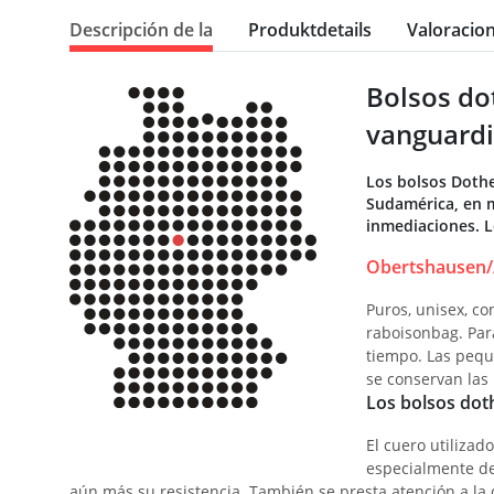
Descripción de la
Produktdetails
Valoracio
Bolsos do
vanguardi
Los bolsos Dothe
Sudamérica, en m
inmediaciones. L
Obertshausen/
Puros, unisex, co
raboisonbag. Para
tiempo. Las pequ
se conservan las 
Los bolsos doth
El cuero utilizad
especialmente den
aún más su resistencia. También se presta atención a la 