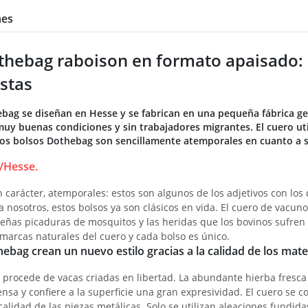
nes
thebag raboison en formato apaisado: 
stas
bag se diseñan en Hesse y se fabrican en una pequeña fábrica ge
uy buenas condiciones y sin trabajadores migrantes. El cuero uti
os bolsos Dothebag son sencillamente atemporales en cuanto a s
/Hesse.
n carácter, atemporales: estos son algunos de los adjetivos con los
 nosotros, estos bolsos ya son clásicos en vida. El cuero de vacun
eñas picaduras de mosquitos y las heridas que los bovinos sufren 
marcas naturales del cuero y cada bolso es único.
ebag crean un nuevo estilo gracias a la calidad de los mater
o procede de vacas criadas en libertad. La abundante hierba fresca
sa y confiere a la superficie una gran expresividad. El cuero se c
calidad de las piezas metálicas. Solo se utilizan aleaciones fundid