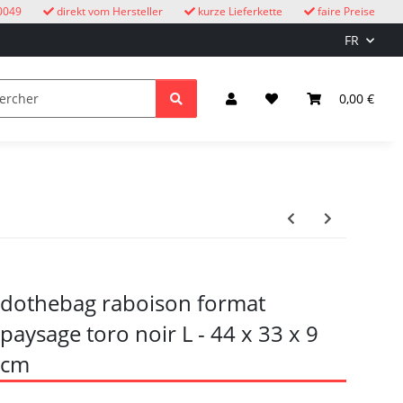
0049
direkt vom Hersteller
kurze Lieferkette
faire Preise
FR
oucous
enfants
Éclairage et électricité
0,00 €
dothebag raboison format
paysage toro noir L - 44 x 33 x 9
cm