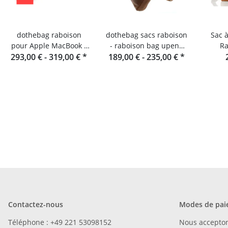
dothebag raboison
dothebag sacs raboison
Sac 
pour Apple MacBook -
- raboison bag upend
Ra
293,00 € -
Sacoche pour
319,00 €
*
189,00 € -
format portrait toro
235,00 €
*
ordinateur portable en
cuir
Contactez-nous
Modes de pai
Téléphone : +49 221 53098152
Nous accepto