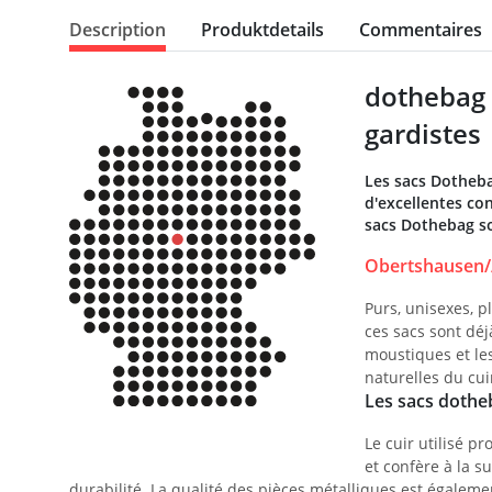
Description
Produktdetails
Commentaires
dothebag 
gardistes
Les sacs Dotheba
d'excellentes con
sacs Dothebag so
Obertshausen/
Purs, unisexes, p
ces sacs sont déj
moustiques et les
naturelles du cu
Les sacs dotheb
Le cuir utilisé p
et confère à la s
durabilité. La qualité des pièces métalliques est égaleme