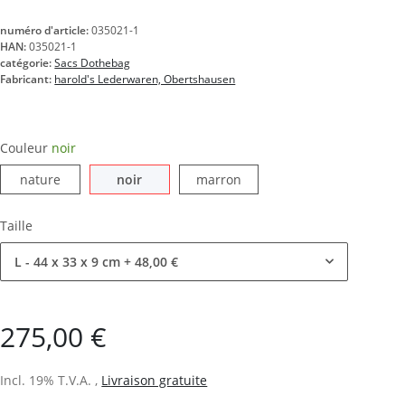
numéro d'article:
035021-1
HAN:
035021-1
catégorie:
Sacs Dothebag
Fabricant:
harold's Lederwaren, Obertshausen
Couleur
noir
nature
noir
marron
nature
noir
marron
Taille
L - 44 x 33 x 9 cm
+ 48,00 €
275,00 €
Incl. 19% T.V.A. ,
Livraison gratuite