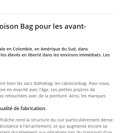
oison Bag pour les avant-
iale en Colombie, en Amérique du Sud, dans
ovins élevés en liberté dans les environs immédiats. Les
vent bien les sacs dothebag, les raboisonbag. Pour nous,
gne en vivacité avec l'âge. Les petites piqûres de
as retouchées avec de la peinture. Ainsi, les marques
alité de fabrication.
e fraîche rend la structure du cuir particulièrement dense
 résistance à l'arrachement, ce qui augmente encore sa
sistent durablement aux vibrations lors du transport d'un