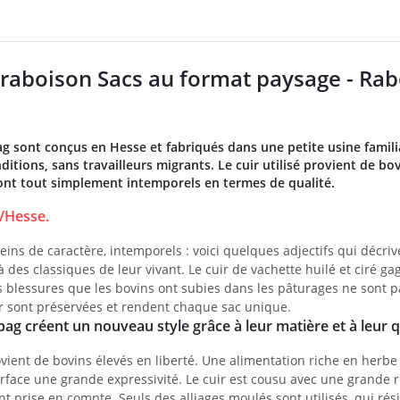
raboison Sacs au format paysage - Rab
g sont conçus en Hesse et fabriqués dans une petite usine famil
ditions, sans travailleurs migrants. Le cuir utilisé provient de b
nt tout simplement intemporels en termes de qualité.
/Hesse.
leins de caractère, intemporels : voici quelques adjectifs qui décri
à des classiques de leur vivant. Le cuir de vachette huilé et ciré ga
 blessures que les bovins ont subies dans les pâturages ne sont p
ir sont préservées et rendent chaque sac unique.
ag créent un nouveau style grâce à leur matière et à leur qu
rovient de bovins élevés en liberté. Une alimentation riche en herb
urface une grande expressivité. Le cuir est cousu avec une grande
nt prise en compte. Seuls des alliages moulés sont utilisés, qui ré