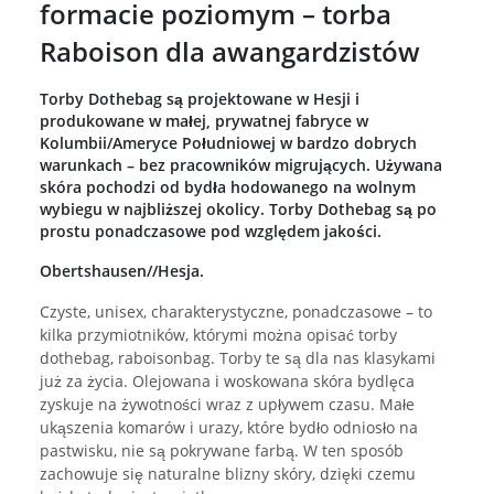
formacie poziomym – torba
Raboison dla awangardzistów
Torby Dothebag są projektowane w Hesji i
produkowane w małej, prywatnej fabryce w
Kolumbii/Ameryce Południowej w bardzo dobrych
warunkach – bez pracowników migrujących. Używana
skóra pochodzi od bydła hodowanego na wolnym
wybiegu w najbliższej okolicy. Torby Dothebag są po
prostu ponadczasowe pod względem jakości.
Obertshausen//Hesja.
Czyste, unisex, charakterystyczne, ponadczasowe – to
kilka przymiotników, którymi można opisać torby
dothebag, raboisonbag. Torby te są dla nas klasykami
już za życia. Olejowana i woskowana skóra bydlęca
zyskuje na żywotności wraz z upływem czasu. Małe
ukąszenia komarów i urazy, które bydło odniosło na
pastwisku, nie są pokrywane farbą. W ten sposób
zachowuje się naturalne blizny skóry, dzięki czemu