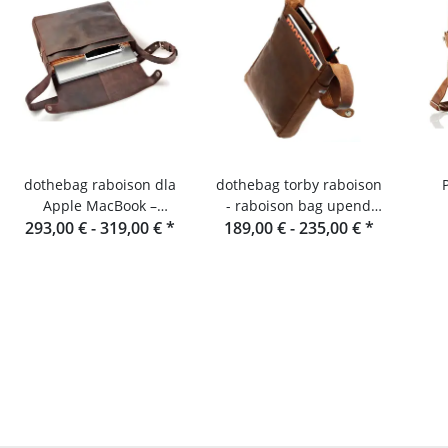
dothebag raboison dla
dothebag torby raboison
Apple MacBook –
- raboison bag upend
293,00 € -
skórzana torba na
319,00 €
*
189,00 € -
Format pionowy toro
235,00 €
*
laptopa