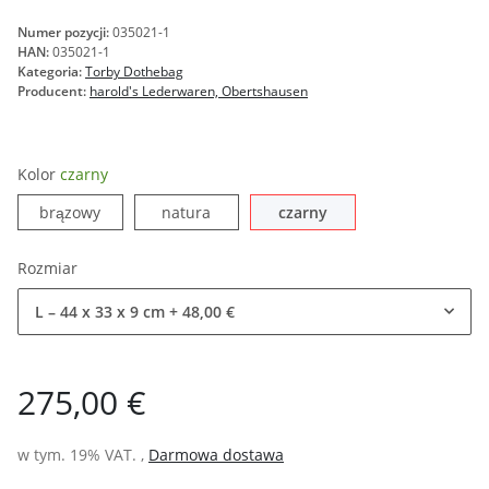
Numer pozycji:
035021-1
HAN:
035021-1
Kategoria:
Torby Dothebag
Producent:
harold's Lederwaren, Obertshausen
Kolor
czarny
brązowy
natura
czarny
brązowy
natura
czarny
Rozmiar
L – 44 x 33 x 9 cm
+ 48,00 €
275,00 €
w tym. 19% VAT. ,
Darmowa dostawa