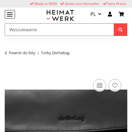
Made in 0049
direkt vom Hersteller
faire Preise
PL
Powrót do listy
Torby Dothebag