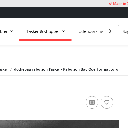
Made in 
bler
Tasker & shopper
Udendørs liv
Kukur
asker
dothebag raboison Tasker - Raboison Bag Querformat toro