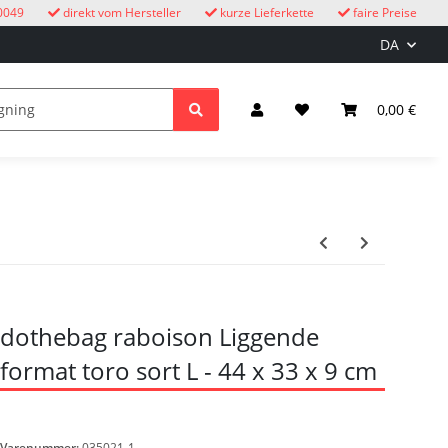
0049
direkt vom Hersteller
kurze Lieferkette
faire Preise
DA
e
børn
Lys & elektricitet
0,00 €
dothebag raboison Liggende
format toro sort L - 44 x 33 x 9 cm
Varenummer:
035021-1