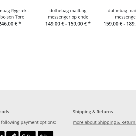
g Rygsæk -
dothebag mailbag
dothebag mai
boison Toro
messenger op ende
messenge
246,00 €
*
149,00 € -
159,00 €
*
159,00 € -
189
hods
Shipping & Returns
 following payment options:
more about Shipping & Return