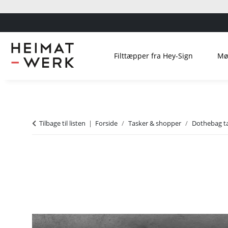
Filttæpper fra Hey-Sign
Mø
Tilbage til listen
Forside
Tasker & shopper
Dothebag t