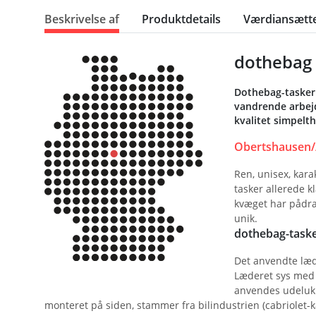
Beskrivelse af
Produktdetails
Værdiansætte
dothebag 
Dothebag-tasker 
vandrende arbejd
kvalitet simpelth
Obertshausen/
Ren, unisex, kara
tasker allerede k
kvæget har pådra
unik.
dothebag-tasker
Det anvendte læde
Læderet sys med h
anvendes udelukk
monteret på siden, stammer fra bilindustrien (cabriolet-k