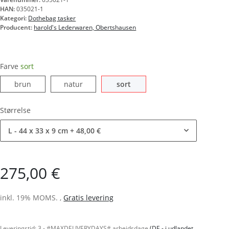
HAN:
035021-1
Kategori:
Dothebag tasker
Producent:
harold's Lederwaren, Obertshausen
Farve
sort
brun
natur
sort
brun
natur
sort
Størrelse
L - 44 x 33 x 9 cm
+ 48,00 €
275,00 €
inkl. 19% MOMS. ,
Gratis levering
Leveringstid:
3 - #MAXDELIVERYDAYS# arbejdsdage
(DE - i udlandet