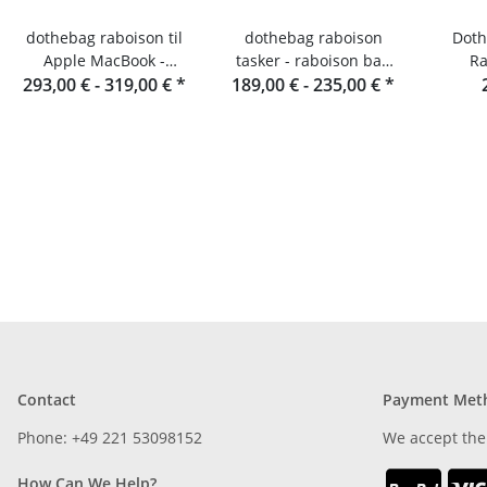
dothebag raboison til
dothebag raboison
Dotheba
Apple MacBook -
tasker - raboison bag
Ra
293,00 € -
Notebooktaske Læder
319,00 €
*
upend Stående format
189,00 € -
235,00 €
*
toro
Contact
Payment Met
Phone: +49 221 53098152
We accept the
How Can We Help?