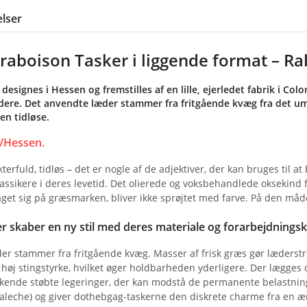
lser
raboison Tasker i liggende format – Rab
designes i Hessen og fremstilles af en lille, ejerledet fabrik i 
ere. Det anvendte læder stammer fra fritgående kvæg fra det u
en tidløse.
/Hessen.
kterfuld, tidløs – det er nogle af de adjektiver, der kan bruges til 
lassikere i deres levetid. Det olierede og voksbehandlede oksekin
get sig på græsmarken, bliver ikke sprøjtet med farve. På den må
 skaber en ny stil med deres materiale og forarbejdningsk
r stammer fra fritgående kvæg. Masser af frisk græs gør læderstruk
øj stingstyrke, hvilket øger holdbarheden yderligere. Der lægges 
ende støbte legeringer, der kan modstå de permanente belastninge
aleche) og giver dothebgag-taskerne den diskrete charme fra en æra 