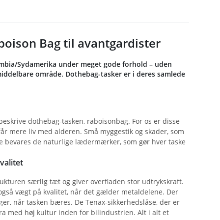
oison Bag til avantgardister
Colombia/Sydamerika under meget gode forhold – uden
middelbare område. Dothebag-tasker er i deres samlede
at beskrive dothebag-tasken, raboisonbag. For os er disse
d får mere liv med alderen. Små myggestik og skader, som
de bevares de naturlige lædermærker, som gør hver taske
valitet
turen særlig tæt og giver overfladen stor udtrykskraft.
også vægt på kvalitet, når det gælder metaldelene. Der
r, når tasken bæres. De Tenax-sikkerhedslåse, der er
med høj kultur inden for bilindustrien. Alt i alt et