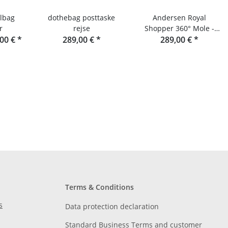
lbag
dothebag posttaske
Andersen Royal
r
rejse
Shopper 360° Mole -
,00 €
*
289,00 €
*
Indkøbsvogn i sejldug
289,00 €
*
Terms & Conditions
s
Data protection declaration
Standard Business Terms and customer