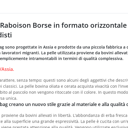
Raboison Borse in formato orizzontale 
isti
g sono progettate in Assia e prodotte da una piccola fabbrica a
 lavoratori migranti. La pelle utilizzata proviene da bovini allevat
mplicemente intramontabili in termini di qualità complessiva.
Assia.
carattere, senza tempo: questi sono alcuni degli aggettivi che desc
i classici. La pelle bovina oliata e cerata acquista vivacità con l'in
bito al pascolo non vengono ritoccate con il colore. In questo modo l
sa unica.
ag creano un nuovo stile grazie al materiale e alla qualità 
ta proviene da bovini allevati in libertà. L'abbondanza di erba fresc
e alla superficie una grande espressività. La pelle è cucita con un
 viene prestata attenzione alla qualità. Vengono utilizzate esclusiv