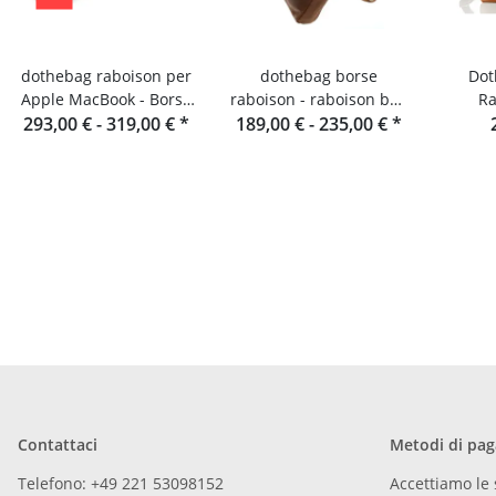
dothebag raboison per
dothebag borse
Dothe
Apple MacBook - Borsa
raboison - raboison bag
Ra
293,00 € -
per notebook in pelle
319,00 €
*
189,00 € -
upend Formato
235,00 €
*
verticale toro
Contattaci
Metodi di pa
Telefono: +49 221 53098152
Accettiamo le 