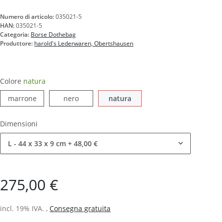
Numero di articolo:
035021-5
HAN:
035021-5
Categoria:
Borse Dothebag
Produttore:
harold's Lederwaren, Obertshausen
Colore
natura
marrone
nero
natura
marrone
nero
natura
Dimensioni
L - 44 x 33 x 9 cm
+ 48,00 €
275,00 €
incl. 19% IVA. ,
Consegna gratuita