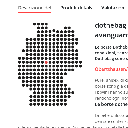
Descrizione del
Produktdetails
Valutazioni
dothebag 
avanguard
Le borse Dotheba
condizioni, senza
Dothebag sono se
Obertshausen//
Pure, unisex, di 
borse sono già de
i bovini hanno su
rendono ogni bor
Le borse dotheb
La pelle utilizza
densa e conferisc
ulteriormente la resistenza. Anche per le parti metalliche