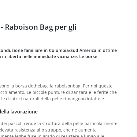
- Raboison Bag per gli
 conduzione familiare in Colombia/Sud America in ottime
i in libertà nelle immediate vicinanze. Le borse
rivono la borsa dothebag, la raboisonbag. Per noi queste
vecchiamento. Le piccole punture di zanzara e le ferite che
e cicatrici naturali della pelle rimangono intatte e
della lavorazione
a dei pascoli rende la struttura della pelle particolarmente
'elevata resistenza allo strappo, che ne aumenta
amente leghe fuse in grado di resistere a lungo alle