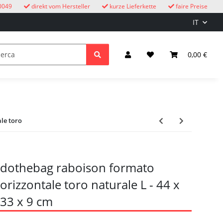
0049
direkt vom Hersteller
kurze Lieferkette
faire Preise
IT
Orologi a cucù
bambini
Illuminazione ed elettricità
0,00 €
le toro
dothebag raboison formato
orizzontale toro naturale L - 44 x
33 x 9 cm