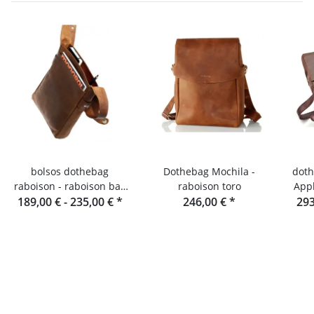
bolsos dothebag
Dothebag Mochila -
doth
raboison - raboison bag
raboison toro
App
upend formato vertical
189,00 € -
235,00 €
*
246,00 €
*
293
par
toro