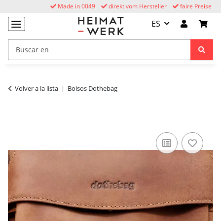
Made in 0049
direkt vom Hersteller
faire Preise
ES
Volver a la lista
Bolsos Dothebag