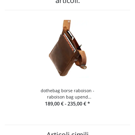
articoli:
dothebag borse raboison -
raboison bag upend
189,00 € -
Formato verticale toro
235,00 €
*
Articoli simili