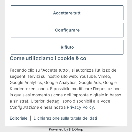
Accettare tutti
Configurare
Trasporto e resi
Maggiori informazioni su spedizioni e resi
Rifiuto
Come utilizziamo i cookie & co
Facendo clic su "Accetta tutto", si autorizza l'utilizzo dei
seguenti servizi sul nostro sito web: YouTube, Vimeo,
Termini e condizioni
Google Analytics, Google Analytics, Google Ads, Google
Kundenrezensionen. È possibile modificare l'impostazione
in qualsiasi momento (icona dell'impronta digitale in basso
a sinistra). Ulteriori dettagli sono disponibili alla voce
#global.withdrawalForm#
Configurazione
e nella nostra
Privacy Policy
.
* Tutti i prezzi sono comprensivi di IVA.più
spedizione
Editoriale
|
Dichiarazione sulla tutela dei dati
Powered by
JTL-Shop