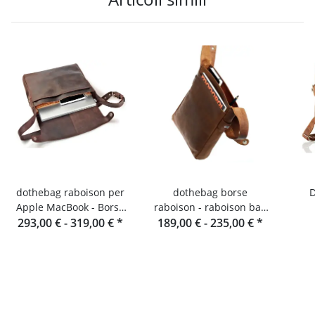
dothebag raboison per
dothebag borse
D
Apple MacBook - Borsa
raboison - raboison bag
293,00 € -
per notebook in pelle
319,00 €
*
upend Formato verticale
189,00 € -
235,00 €
*
toro