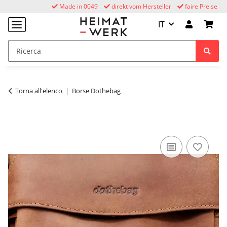
Made in 0049
direkt vom Hersteller
faire Preise
IT
Torna all'elenco
Borse Dothebag