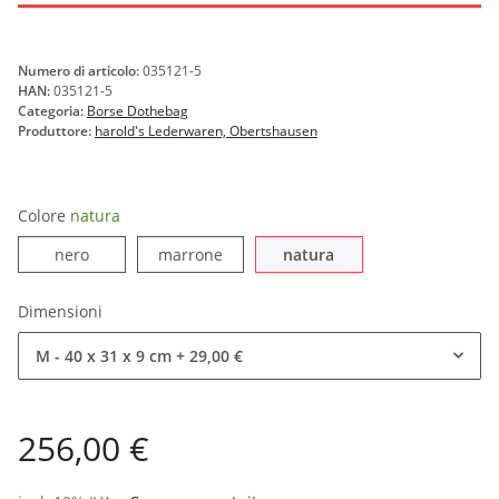
Numero di articolo:
035121-5
HAN:
035121-5
Categoria:
Borse Dothebag
Produttore:
harold's Lederwaren, Obertshausen
Colore
natura
nero
marrone
natura
nero
marrone
natura
Dimensioni
M - 40 x 31 x 9 cm
+ 29,00 €
256,00 €