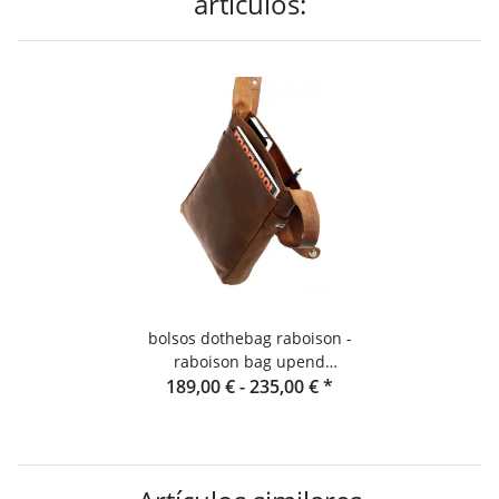
artículos:
bolsos dothebag raboison -
raboison bag upend
189,00 € -
formato vertical toro
235,00 €
*