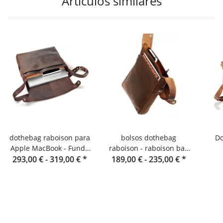
Artículos similares
dothebag raboison para
bolsos dothebag
Doth
Apple MacBook - Funda
raboison - raboison bag
293,00 € -
para portátil de cuero
319,00 €
*
upend formato vertical
189,00 € -
235,00 €
*
toro