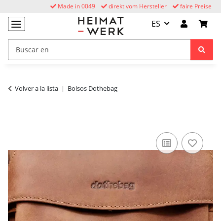
Made in 0049
direkt vom Hersteller
faire Preise
ES
Volver a la lista
Bolsos Dothebag