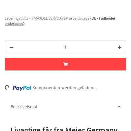
Leveringstid:
3 - #MAXDELIVERYDAYS# arbejdsdage
(DE - i udlandet
anderledes)
ading...
Komponenten werden geladen ...
Beskrivelse af
Livagtige får fra Meier Germany