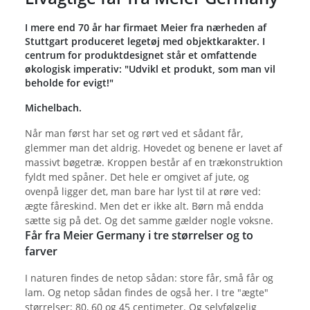
I mere end 70 år har firmaet Meier fra nærheden af
Stuttgart produceret legetøj med objektkarakter. I
centrum for produktdesignet står et omfattende
økologisk imperativ: "Udvikl et produkt, som man vil
beholde for evigt!"
Michelbach.
Når man først har set og rørt ved et sådant får,
glemmer man det aldrig. Hovedet og benene er lavet af
massivt bøgetræ. Kroppen består af en trækonstruktion
fyldt med spåner. Det hele er omgivet af jute, og
ovenpå ligger det, man bare har lyst til at røre ved:
ægte fåreskind. Men det er ikke alt. Børn må endda
sætte sig på det. Og det samme gælder nogle voksne.
Får fra Meier Germany i tre størrelser og to
farver
I naturen findes de netop sådan: store får, små får og
lam. Og netop sådan findes de også her. I tre "ægte"
størrelser: 80, 60 og 45 centimeter. Og selvfølgelig