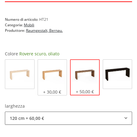
Numero di articolo:
HT21
Categoria:
Mobili
Produttore:
Raumgestalt, Bernau.
Colore
Rovere scuro, oliato
Rovere scuro, oliato
Rovere naturale
Rovere chiaro, oliato
+ 50,00 €
verniciat
+ 30,00 €
larghezza
120 cm
+ 60,00 €