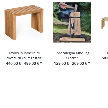
Tavolo in lamelle di
Spaccalegna Kindling
rovere di raumgestalt
Cracker
rau
440,00 € -
499,00 €
*
139,00 € -
209,00 €
*
lame