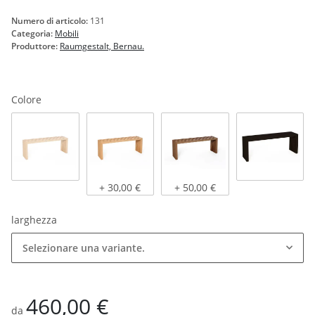
Numero di articolo:
131
Categoria:
Mobili
Produttore:
Raumgestalt, Bernau.
Colore
Rovere naturale
Rovere chiaro, oliato
Rovere scuro, oliato
verniciat
+ 30,00 €
+ 50,00 €
larghezza
Selezionare una variante.
460,00 €
da