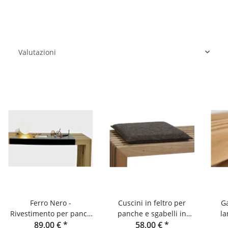
Valutazioni
Ferro Nero -
Cuscini in feltro per
Ga
Rivestimento per panca
panche e sgabelli in
la
in lamelle di rovere e
89,00 €
*
lamelle di quercia o
58,00 €
*