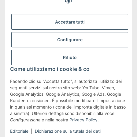
Siamo membri di
Accettare tutti
Configurare
Trasporto e resi
Maggiori informazioni su spedizioni e resi
Rifiuto
Come utilizziamo i cookie & co
Facendo clic su "Accetta tutto", si autorizza l'utilizzo dei
seguenti servizi sul nostro sito web: YouTube, Vimeo,
Termini e condizioni
Google Analytics, Google Analytics, Google Ads, Google
Kundenrezensionen. È possibile modificare l'impostazione
in qualsiasi momento (icona dell'impronta digitale in basso
a sinistra). Ulteriori dettagli sono disponibili alla voce
#global.withdrawalForm#
Configurazione
e nella nostra
Privacy Policy
.
* Tutti i prezzi sono comprensivi di IVA.più
spedizione
Editoriale
|
Dichiarazione sulla tutela dei dati