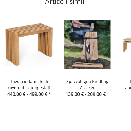
Articoli simili
Tavolo in lamelle di
Spaccalegna Kindling
rovere di raumgestalt
Cracker
rau
440,00 € -
499,00 €
*
139,00 € -
209,00 €
*
lame