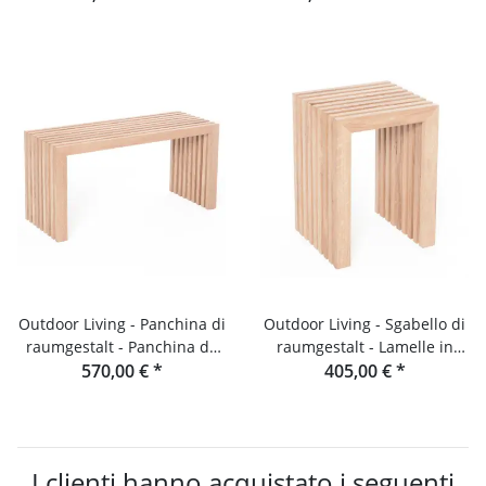
mensola
douglasia
Outdoor Living - Panchina di
Outdoor Living - Sgabello di
raumgestalt - Panchina da
raumgestalt - Lamelle in
giardino in legno di
570,00 €
*
405,00 €
douglasia
*
douglasia
I clienti hanno acquistato i seguenti