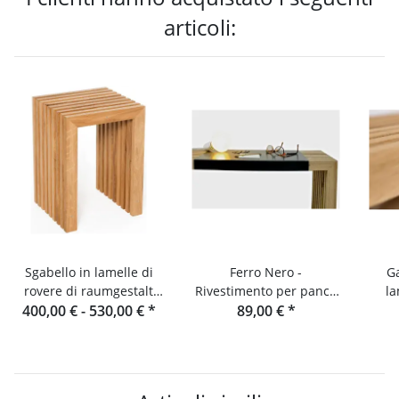
articoli:
Sgabello in lamelle di
Ferro Nero -
Ga
rovere di raumgestalt
Rivestimento per panca
la
400,00 € -
dalla Foresta Nera
530,00 €
*
in lamelle di rovere e
89,00 €
*
mensola