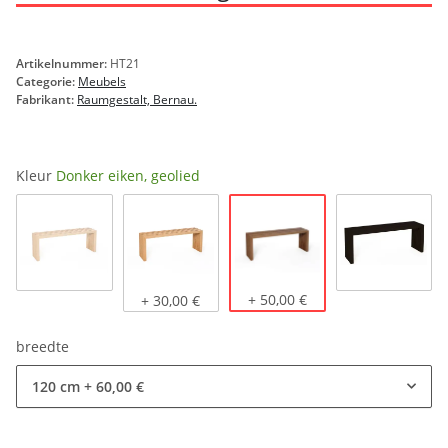
Artikelnummer:
HT21
Categorie:
Meubels
Fabrikant:
Raumgestalt, Bernau.
Kleur
Donker eiken, geolied
Donker eiken, geolied
Eikenhout naturel
Licht eiken, geolied
+ 50,00 €
zwart geb
+ 30,00 €
breedte
120 cm
+ 60,00 €