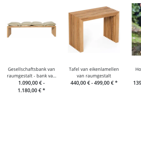
Gesellschaftsbank van
Tafel van eikenlamellen
Ho
raumgestalt - bank van
van raumgestalt
eikenhouten lamellen
1.090,00 € -
440,00 € -
499,00 €
*
139
180 cm
1.180,00 €
*