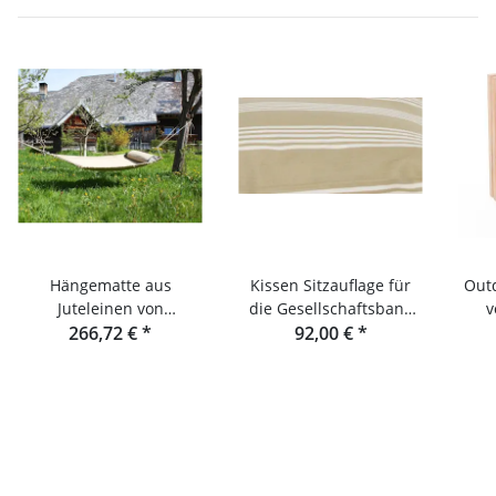
Hängematte aus
Kissen Sitzauflage für
Outd
Juteleinen von
die Gesellschaftsbank
v
Raumgestalt
266,72 €
*
von raumgestalt
92,00 €
*
Lame