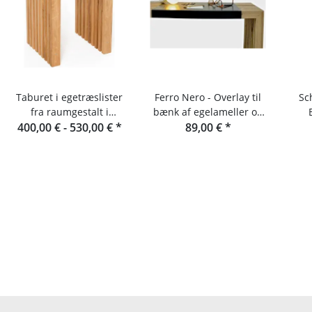
Taburet i egetræslister
Ferro Nero - Overlay til
Sc
fra raumgestalt i
bænk af egelameller og
400,00 € -
Schwarzwald
530,00 €
*
89,00 €
konsol
*