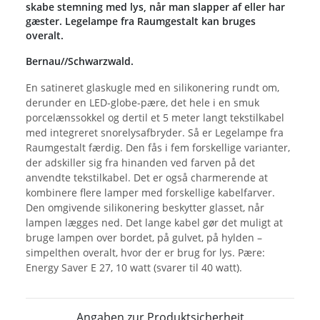
skabe stemning med lys, når man slapper af eller har
gæster. Legelampe fra Raumgestalt kan bruges
overalt.
Bernau//Schwarzwald.
En satineret glaskugle med en silikonering rundt om,
derunder en LED-globe-pære, det hele i en smuk
porcelænssokkel og dertil et 5 meter langt tekstilkabel
med integreret snorelysafbryder. Så er Legelampe fra
Raumgestalt færdig. Den fås i fem forskellige varianter,
der adskiller sig fra hinanden ved farven på det
anvendte tekstilkabel. Det er også charmerende at
kombinere flere lamper med forskellige kabelfarver.
Den omgivende silikonering beskytter glasset, når
lampen lægges ned. Det lange kabel gør det muligt at
bruge lampen over bordet, på gulvet, på hylden –
simpelthen overalt, hvor der er brug for lys. Pære:
Energy Saver E 27, 10 watt (svarer til 40 watt).
Angaben zur Produktsicherheit