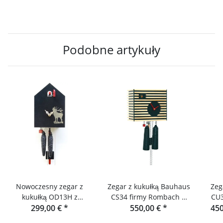
Podobne artykuły
Nowoczesny zegar z
Zegar z kukułką Bauhaus
Zeg
kukułką OD13H z
CS34 firmy Rombach &
CU34H z gł
motywem jelenia firmy
299,00 €
*
550,00 €
Haas
*
fir
450
Rombach & Haas