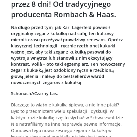
przez 8 dni! Od tradycyjnego
producenta Rombach & Haas.
Na długo przed tym, jak Karl Lagerfeld powiesił
oryginalny zegar z kukułką nad sofą, ten kultowy
miernik czasu przeżywał prawdziwy renesans. Oprócz
klasycznej technologii i ręcznie rzeźbionej kukułki
ważne jest, aby taki zegar z kukułką pasował do
wystroju wnętrza lub stanowił z nim ekscytujący
kontrast. Voilà – oto taki egzemplarz. Ten nowoczesny
zegar z kukułką jest ozdobiony ręcznie rzeźbioną
głową jelenia i należy do bestsellerów wśród
nowoczesnych zegarów z kukułką.
Schonach//Czarny Las.
Dlaczego to właśnie kukułka śpiewa, a nie inne ptaki?
Było to przedmiotem wielu spekulacji i dyskusji. W
każdym razie kukułkę często słychać w Schwarzwaldzie.
Nie natrafiliśmy na inne naprawdę pewne informacje.
Obudowa tego nowoczesnego zegara z kukułką w
kształcie klasycznej budki dla ptaków jest jedną z