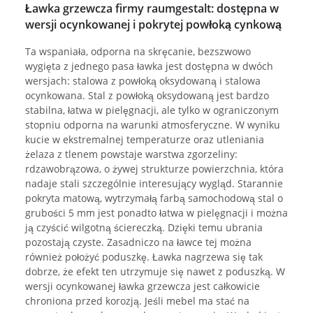
Ławka grzewcza firmy raumgestalt: dostępna w
wersji ocynkowanej i pokrytej powłoką cynkową
Ta wspaniała, odporna na skręcanie, bezszwowo
wygięta z jednego pasa ławka jest dostępna w dwóch
wersjach: stalowa z powłoką oksydowaną i stalowa
ocynkowana. Stal z powłoką oksydowaną jest bardzo
stabilna, łatwa w pielęgnacji, ale tylko w ograniczonym
stopniu odporna na warunki atmosferyczne. W wyniku
kucie w ekstremalnej temperaturze oraz utleniania
żelaza z tlenem powstaje warstwa zgorzeliny:
rdzawobrązowa, o żywej strukturze powierzchnia, która
nadaje stali szczególnie interesujący wygląd. Starannie
pokryta matową, wytrzymałą farbą samochodową stal o
grubości 5 mm jest ponadto łatwa w pielęgnacji i można
ją czyścić wilgotną ściereczką. Dzięki temu ubrania
pozostają czyste. Zasadniczo na ławce tej można
również położyć poduszkę. Ławka nagrzewa się tak
dobrze, że efekt ten utrzymuje się nawet z poduszką. W
wersji ocynkowanej ławka grzewcza jest całkowicie
chroniona przed korozją. Jeśli mebel ma stać na