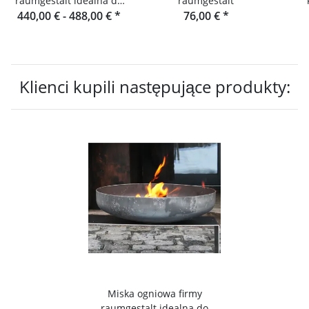
raumgestalt idealna do
raumgestalt
gotowania na świeżym
440,00 € -
488,00 €
*
76,00 €
*
komi
powietrzu
d
Klienci kupili następujące produkty:
Miska ogniowa firmy
raumgestalt idealna do