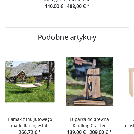
gotowania na świeżym
440,00 € -
488,00 €
*
powietrzu
Podobne artykuły
Hamak z lnu jutowego
Łuparka do drewna
marki Raumgestalt
Kindling Cracker
elas
266,72 €
*
139,00 € -
209,00 €
*
z