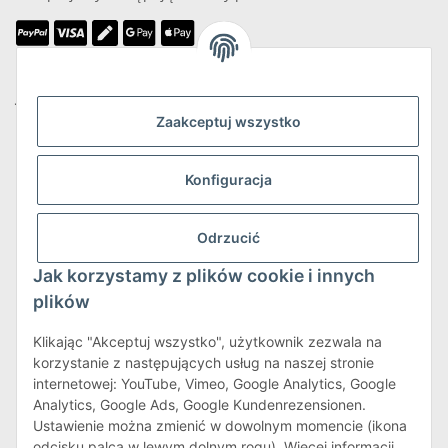
Jesteśmy członkiem
Zaakceptuj wszystko
Konfiguracja
Wysyłka i zwroty
Odrzucić
Więcej informacji o wysyłce i zwrotach
Jak korzystamy z plików cookie i innych
plików
Klikając "Akceptuj wszystko", użytkownik zezwala na
korzystanie z następujących usług na naszej stronie
internetowej: YouTube, Vimeo, Google Analytics, Google
Warunki korzystania z serwisu
Analytics, Google Ads, Google Kundenrezensionen.
Ustawienie można zmienić w dowolnym momencie (ikona
odcisku palca w lewym dolnym rogu). Więcej informacji