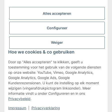
Wij zijn lid van
Alles accepteren
Configureer
Weiger
Verzending & retournering
Hoe we cookies & co gebruiken
Meer informatie over verzending en retourneren
Door op "Alles accepteren" te klikken, geeft u
toestemming voor het gebruik van de volgende diensten
op onze website: YouTube, Vimeo, Google Analytics,
Algemene voorwaarden
Google Analytics, Google Ads, Google
Kundenrezensionen. U kunt de instelling op elk moment
wijzigen (vingerafdrukpictogram linksonder). Meer
informatie vindt u onder
Configureren
en in ons
#global.withdrawalForm#
Privacybeleid
.
* Alle prijzen zijn inclusief btw.plus
verzendkosten
Impressum
|
Privacyverklaring