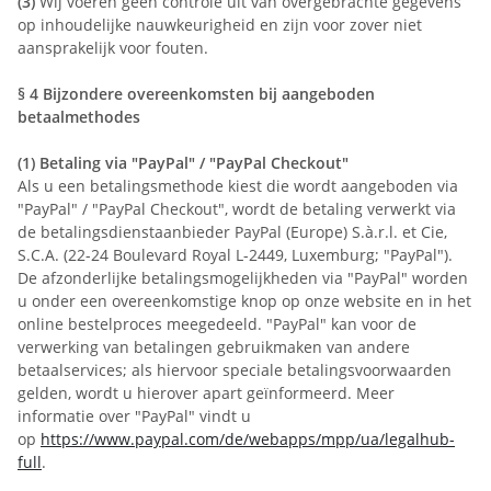
(3)
Wij voeren geen controle uit van overgebrachte gegevens
op inhoudelijke nauwkeurigheid en zijn voor zover niet
aansprakelijk voor fouten.
§ 4
Bijzondere overeenkomsten bij aangeboden
betaalmethodes
(1)
Betaling via "PayPal" / "PayPal Checkout"
Als u een betalingsmethode kiest die wordt aangeboden via
"PayPal" / "PayPal Checkout", wordt de betaling verwerkt via
de betalingsdienstaanbieder PayPal (Europe) S.à.r.l. et Cie,
S.C.A. (22-24 Boulevard Royal L-2449, Luxemburg; "PayPal").
De afzonderlijke betalingsmogelijkheden via "PayPal" worden
u onder een overeenkomstige knop op onze website en in het
online bestelproces meegedeeld. "PayPal" kan voor de
verwerking van betalingen gebruikmaken van andere
betaalservices; als hiervoor speciale betalingsvoorwaarden
gelden, wordt u hierover apart geïnformeerd. Meer
informatie over "PayPal" vindt u
op
https://www.paypal.com/de/webapps/mpp/ua/legalhub-
full
.