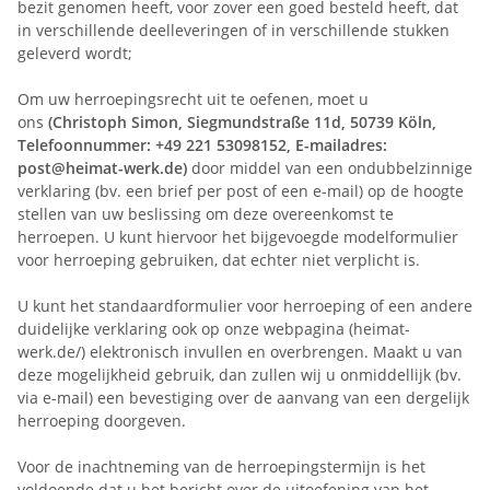
bezit genomen heeft, voor zover een goed besteld heeft, dat
in verschillende deelleveringen of in verschillende stukken
geleverd wordt;
Om uw herroepingsrecht uit te oefenen, moet u
ons
(Christoph Simon, Siegmundstraße 11d, 50739 Köln,
Telefoonnummer: +49 221 53098152, E-mailadres:
post@heimat-werk.de)
door middel van een ondubbelzinnige
verklaring (bv. een brief per post of een e-mail) op de hoogte
stellen van uw beslissing om deze overeenkomst te
herroepen. U kunt hiervoor het bijgevoegde modelformulier
voor herroeping gebruiken, dat echter niet verplicht is.
U kunt het standaardformulier voor herroeping of een andere
duidelijke verklaring ook op onze webpagina (heimat-
werk.de/) elektronisch invullen en overbrengen. Maakt u van
deze mogelijkheid gebruik, dan zullen wij u onmiddellijk (bv.
via e-mail) een bevestiging over de aanvang van een dergelijk
herroeping doorgeven.
Voor de inachtneming van de herroepingstermijn is het
voldoende dat u het bericht over de uitoefening van het