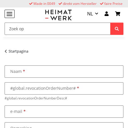
Made in 0049
direkt vom Hersteller
faire Preise
NL
Startpagina
Naam
#global.revocationOrderNumber#
#global.revocationOrderNumberDesc#
e-mail