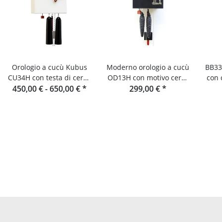
Orologio a cucù Kubus
Moderno orologio a cucù
BB33
CU34H con testa di cervo
OD13H con motivo cervo
con 
450,00 € -
di Rombach & Haas
650,00 €
*
di Rombach & Haas
299,00 €
*