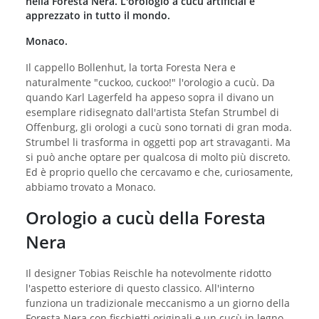
nella Foresta Nera. L'orologio a cucù artificial è
apprezzato in tutto il mondo.
Monaco.
Il cappello Bollenhut, la torta Foresta Nera e
naturalmente "cuckoo, cuckoo!" l'orologio a cucù. Da
quando Karl Lagerfeld ha appeso sopra il divano un
esemplare ridisegnato dall'artista Stefan Strumbel di
Offenburg, gli orologi a cucù sono tornati di gran moda.
Strumbel li trasforma in oggetti pop art stravaganti. Ma
si può anche optare per qualcosa di molto più discreto.
Ed è proprio quello che cercavamo e che, curiosamente,
abbiamo trovato a Monaco.
Orologio a cucù della Foresta
Nera
Il designer Tobias Reischle ha notevolmente ridotto
l'aspetto esteriore di questo classico. All'interno
funziona un tradizionale meccanismo a un giorno della
Foresta Nera con fischietti originali e un cucù in legno