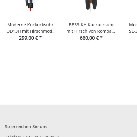
Moderne Kuckucksuhr
BB33-KH Kuckucksuhr
Mod
OD13H mit Hirschmotiv
mit Hirsch von Rombach
SL-
von Rombach & Haas
299,00 €
*
660,00 €
& Haas
*
un
vo
So erreichen Sie uns