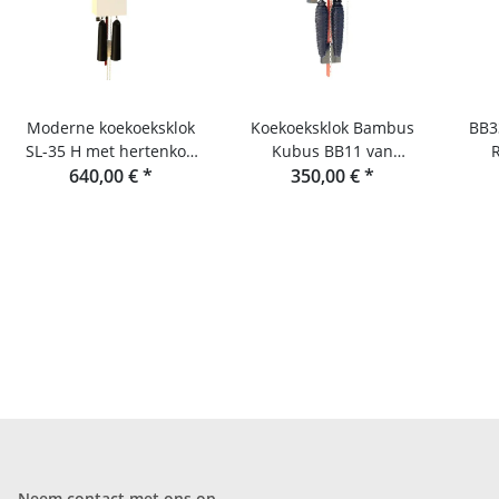
Moderne koekoeksklok
Koekoeksklok Bambus
BB3
SL-35 H met hertenkop
Kubus BB11 van
en 8 dagen gangwerk
640,00 €
*
Rombach & Haas
350,00 €
*
van Rombach & Haas
Neem contact met ons op