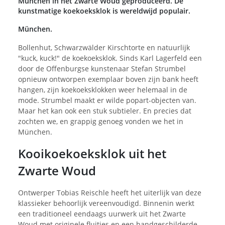
München in het Zwarte Woud geproduceerd. De
kunstmatige koekoeksklok is wereldwijd populair.
München.
Bollenhut, Schwarzwälder Kirschtorte en natuurlijk
"kuck, kuck!" de koekoeksklok. Sinds Karl Lagerfeld een
door de Offenburgse kunstenaar Stefan Strumbel
opnieuw ontworpen exemplaar boven zijn bank heeft
hangen, zijn koekoeksklokken weer helemaal in de
mode. Strumbel maakt er wilde popart-objecten van.
Maar het kan ook een stuk subtieler. En precies dat
zochten we, en grappig genoeg vonden we het in
München.
Kooikoekoeksklok uit het
Zwarte Woud
Ontwerper Tobias Reischle heeft het uiterlijk van deze
klassieker behoorlijk vereenvoudigd. Binnenin werkt
een traditioneel eendaags uurwerk uit het Zwarte
Woud met originele fluitjes en een handgeschilderde