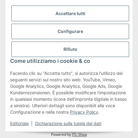
Accettare tutti
Configurare
Trasporto e resi
Maggiori informazioni su spedizioni e resi
Rifiuto
Come utilizziamo i cookie & co
Facendo clic su "Accetta tutto", si autorizza l'utilizzo dei
seguenti servizi sul nostro sito web: YouTube, Vimeo,
Termini e condizioni
Google Analytics, Google Analytics, Google Ads, Google
Kundenrezensionen. È possibile modificare l'impostazione
in qualsiasi momento (icona dell'impronta digitale in basso
a sinistra). Ulteriori dettagli sono disponibili alla voce
#global.withdrawalForm#
Configurazione
e nella nostra
Privacy Policy
.
* Tutti i prezzi sono comprensivi di IVA.più
spedizione
Editoriale
|
Dichiarazione sulla tutela dei dati
Powered by
JTL-Shop