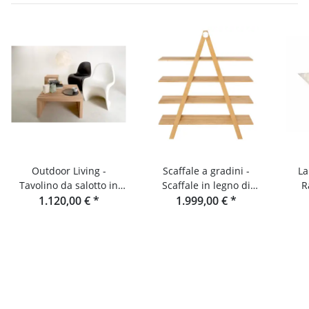
Outdoor Living -
Scaffale a gradini -
La
Tavolino da salotto in
Scaffale in legno di
R
lamelle di legno - Abete
1.120,00 €
*
quercia di raumgestalt
1.999,00 €
*
Douglas