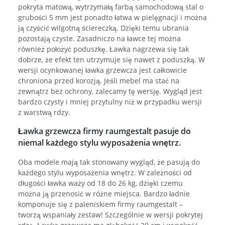
pokryta matową, wytrzymałą farbą samochodową stal o
grubości 5 mm jest ponadto łatwa w pielęgnacji i można
ją czyścić wilgotną ściereczką. Dzięki temu ubrania
pozostają czyste. Zasadniczo na ławce tej można
również położyć poduszkę. Ławka nagrzewa się tak
dobrze, że efekt ten utrzymuje się nawet z poduszką. W
wersji ocynkowanej ławka grzewcza jest całkowicie
chroniona przed korozją. Jeśli mebel ma stać na
zewnątrz bez ochrony, zalecamy tę wersję. Wygląd jest
bardzo czysty i mniej przytulny niż w przypadku wersji
z warstwą rdzy.
Ławka grzewcza firmy raumgestalt pasuje do
niemal każdego stylu wyposażenia wnętrz.
Oba modele mają tak stonowany wygląd, że pasują do
każdego stylu wyposażenia wnętrz. W zależności od
długości ławka waży od 18 do 26 kg, dzięki czemu
można ją przenosić w różne miejsca. Bardzo ładnie
komponuje się z paleniskiem firmy raumgestalt –
tworzą wspaniały zestaw! Szczególnie w wersji pokrytej