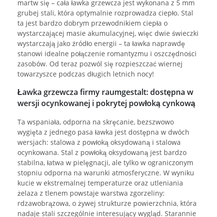
martw się – cała ławka grzewcza jest wykonana z 5 mm
grubej stali, która optymalnie rozprowadza ciepło. Stal
ta jest bardzo dobrym przewodnikiem ciepła o
wystarczającej masie akumulacyjnej, więc dwie świeczki
wystarczają jako źródło energii – ta ławka naprawdę
stanowi idealne połączenie romantyzmu i oszczędności
zasobów. Od teraz pozwól się rozpieszczać wiernej
towarzyszce podczas długich letnich nocy!
Ławka grzewcza firmy raumgestalt: dostępna w
wersji ocynkowanej i pokrytej powłoką cynkową
Ta wspaniała, odporna na skręcanie, bezszwowo
wygięta z jednego pasa ławka jest dostępna w dwóch
wersjach: stalowa z powłoką oksydowaną i stalowa
ocynkowana. Stal z powłoką oksydowaną jest bardzo
stabilna, łatwa w pielęgnacji, ale tylko w ograniczonym
stopniu odporna na warunki atmosferyczne. W wyniku
kucie w ekstremalnej temperaturze oraz utleniania
żelaza z tlenem powstaje warstwa zgorzeliny:
rdzawobrązowa, o żywej strukturze powierzchnia, która
nadaje stali szczególnie interesujący wygląd. Starannie