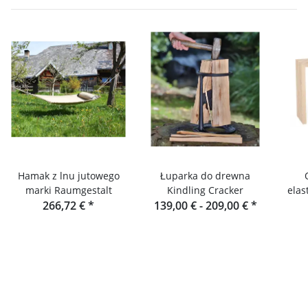
Hamak z lnu jutowego
Łuparka do drewna
marki Raumgestalt
Kindling Cracker
elas
266,72 €
*
139,00 € -
209,00 €
*
z