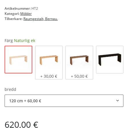
Artikelnummer:
HT2
Kategori:
Möbler
Tillverkare:
Raumgestalt, Bernau.
Färg
Naturlig ek
Naturlig ek
Ljus ek, oljad
Mörk ek, oljad
svartbets
+ 30,00 €
+ 50,00 €
bredd
120 cm
+ 60,00 €
620,00 €