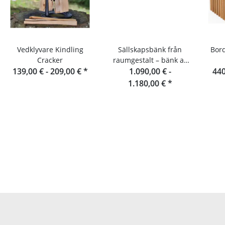
Vedklyvare Kindling
Sällskapsbänk från
Bord
Cracker
raumgestalt – bänk av
139,00 € -
209,00 €
*
eklameller 180 cm
1.090,00 € -
440
1.180,00 €
*