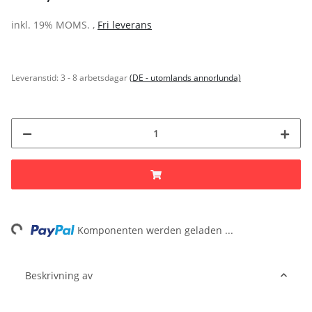
inkl. 19% MOMS. ,
Fri leverans
Leveranstid:
3 - 8 arbetsdagar
(DE - utomlands annorlunda)
ing...
Komponenten werden geladen ...
Beskrivning av