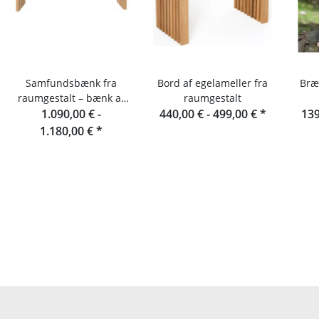
Samfundsbænk fra
Bord af egelameller fra
Bræ
raumgestalt – bænk af
raumgestalt
egelameller 180 cm
1.090,00 € -
440,00 € -
499,00 €
*
139
1.180,00 €
*