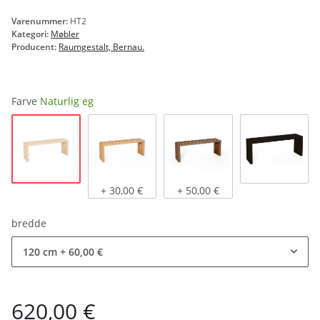
Varenummer:
HT2
Kategori:
Møbler
Producent:
Raumgestalt, Bernau.
Farve
Naturlig eg
Naturlig eg
Lys eg, olieret
Mørk eg, olieret
sort bejd
+ 30,00 €
+ 50,00 €
bredde
120 cm
+ 60,00 €
620,00 €