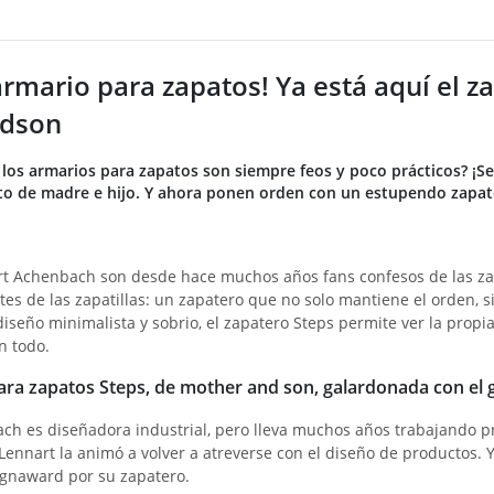
armario para zapatos! Ya está aquí el 
dson
 los armarios para zapatos son siempre feos y poco prácticos? ¡
o de madre e hijo. Y ahora ponen orden con un estupendo zapate
rt Achenbach son desde hace muchos años fans confesos de las zap
s de las zapatillas: un zapatero que no solo mantiene el orden, s
iseño minimalista y sobrio, el zapatero Steps permite ver la propia
n todo.
para zapatos Steps, de mother and son, galardonada con e
ch es diseñadora industrial, pero lleva muchos años trabajando pr
 Lennart la animó a volver a atreverse con el diseño de productos.
ignaward por su zapatero.