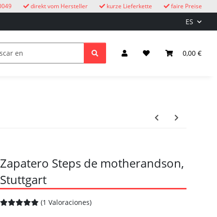
0049
direkt vom Hersteller
kurze Lieferkette
faire Preise
ES
ire libre
Relojes de cuco
niños
Iluminación y el
0,00 €
Zapatero Steps de motherandson,
Stuttgart
(1 Valoraciones)