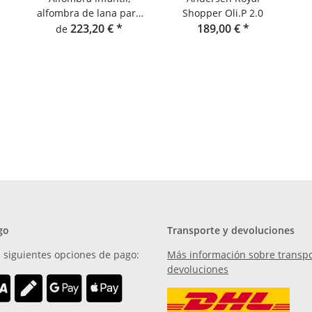
alfombra de lana para
Shopper Oli.P 2.0
habitación infantil, Hey-
223,20 €
*
189,00 €
*
de
Sign Alfombra con
ranas
go
Transporte y devoluciones
 siguientes opciones de pago:
Más información sobre transpo
devoluciones