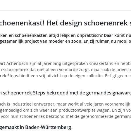
choenenkast! Het design schoenenrek 
ken en schoenenkasten altijd lelijk en onpraktisch? Daar komt n
ezamenlijk project van moeder en zoon. En zij ruimen nu mooi o
art Achenbach zijn al jarenlang uitgesproken sneakerfans en heb
schoenenrek dat niet alleen voor orde zorgt, maar ook de privécoll
ek Steps biedt een vrij uitzicht op de eigen collectie. Er ligt gee
n schoenenrek Steps bekroond met de germandesignawar
h is industrieel ontwerper, maar werkt al vele jaren voornamelijk 
gemoedigd om zich weer aan productontwerp te wagen. En zijn vol
rt voor hun schoenenrek bekroond met de gerenommeerde german
% gemaakt in Baden-Württemberg