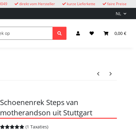
0049
direkt vom Hersteller
kurze Lieferkette
faire Preise
NL
oekoeksklokken
Kinderen
Licht & Elektriciteit
0,00 €
Schoenenrek Steps van
motherandson uit Stuttgart
(1 Taxaties)