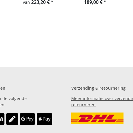
Hey-Sign kikkerkleed
223,20 €
*
189,00 €
*
van
den
Verzending & retournering
n de volgende
Meer informatie over verzendi
en:
retourneren