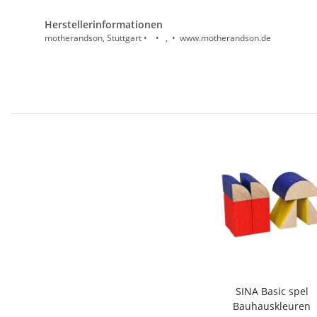
Herstellerinformationen
motherandson, Stuttgart • • , • www.motherandson.de
SINA Basic spel
Bauhauskleuren