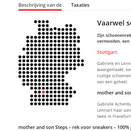
Beschrijving van de
Taxaties
Vaarwel s
Zijn schoenenrek
vermoeden, een g
Stuttgart.
Gabriele en Lenn
waargemaakt: een 
rustige schoenenr
van een geheel.
mother and so
Gabriele Achenbac
Lennart haar aan
twee in Frankfu
mother and son Steps – rek voor sneakers – 100