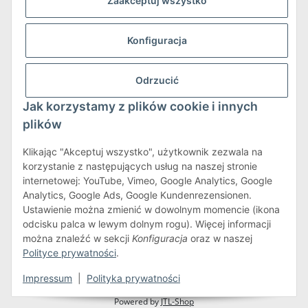
Zaakceptuj wszystko
Konfiguracja
Wysyłka i zwroty
Odrzucić
Więcej informacji o wysyłce i zwrotach
Jak korzystamy z plików cookie i innych
plików
Klikając "Akceptuj wszystko", użytkownik zezwala na
korzystanie z następujących usług na naszej stronie
internetowej: YouTube, Vimeo, Google Analytics, Google
Warunki korzystania z serwisu
Analytics, Google Ads, Google Kundenrezensionen.
Ustawienie można zmienić w dowolnym momencie (ikona
odcisku palca w lewym dolnym rogu). Więcej informacji
można znaleźć w sekcji
Konfiguracja
oraz w naszej
#global.withdrawalForm#
Polityce prywatności
.
* Wszystkie ceny zawierają podatek VAT.plus
wysyłka
Impressum
|
Polityka prywatności
Powered by
JTL-Shop