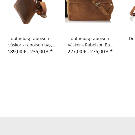
dothebag raboison
dothebag raboison
Dothe
väskor - raboison bag
Väskor - Raboison Bag
upend Stående format
189,00 € -
235,00 €
*
227,00 € -
Liggende format toro
275,00 €
*
toro