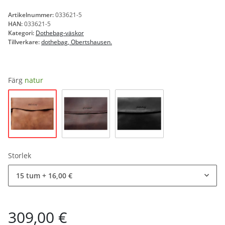
Artikelnummer:
033621-5
HAN:
033621-5
Kategori:
Dothebag-väskor
Tillverkare:
dothebag, Obertshausen.
Färg
natur
natur
brun
svart
Storlek
15 tum
+ 16,00 €
309,00 €