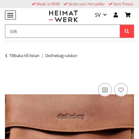
Made in 0049
direkt vom Hersteller
faire Preise
SV
Tillbaka till listan
Dothebag-väskor