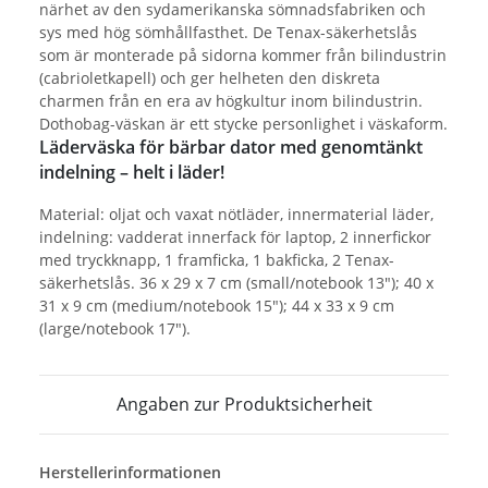
närhet av den sydamerikanska sömnadsfabriken och
sys med hög sömhållfasthet. De Tenax-säkerhetslås
som är monterade på sidorna kommer från bilindustrin
(cabrioletkapell) och ger helheten den diskreta
charmen från en era av högkultur inom bilindustrin.
Dothobag-väskan är ett stycke personlighet i väskaform.
Läderväska för bärbar dator med genomtänkt
indelning – helt i läder!
Material: oljat och vaxat nötläder, innermaterial läder,
indelning: vadderat innerfack för laptop, 2 innerfickor
med tryckknapp, 1 framficka, 1 bakficka, 2 Tenax-
säkerhetslås. 36 x 29 x 7 cm (small/notebook 13"); 40 x
31 x 9 cm (medium/notebook 15"); 44 x 33 x 9 cm
(large/notebook 17").
Angaben zur Produktsicherheit
Herstellerinformationen