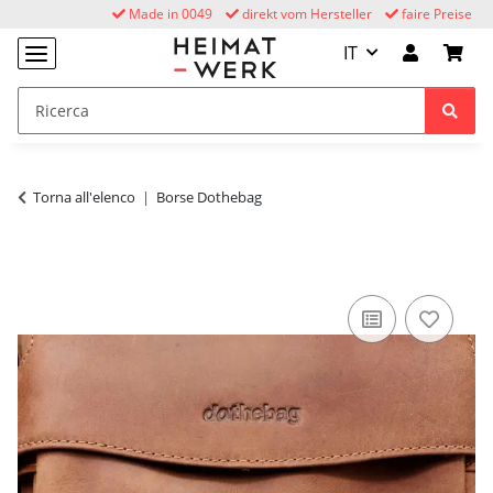
Made in 0049
direkt vom Hersteller
faire Preise
IT
Torna all'elenco
Borse Dothebag