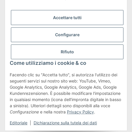
Accettare tutti
Configurare
Trasporto e resi
Maggiori informazioni su spedizioni e resi
Rifiuto
Come utilizziamo i cookie & co
Facendo clic su "Accetta tutto", si autorizza l'utilizzo dei
seguenti servizi sul nostro sito web: YouTube, Vimeo,
Termini e condizioni
Google Analytics, Google Analytics, Google Ads, Google
Kundenrezensionen. È possibile modificare l'impostazione
in qualsiasi momento (icona dell'impronta digitale in basso
a sinistra). Ulteriori dettagli sono disponibili alla voce
#global.withdrawalForm#
Configurazione
e nella nostra
Privacy Policy
.
* Tutti i prezzi sono comprensivi di IVA.più
spedizione
Editoriale
|
Dichiarazione sulla tutela dei dati