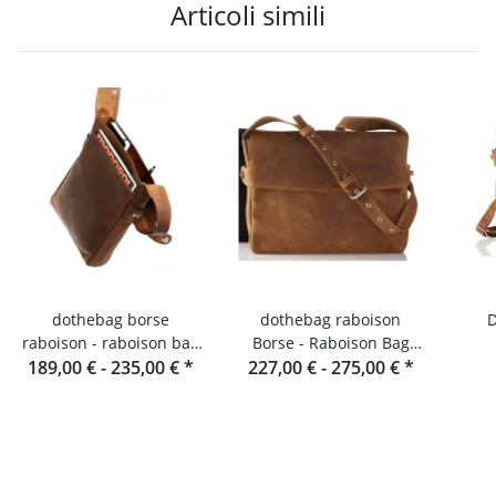
Articoli simili
dothebag borse
dothebag raboison
D
raboison - raboison bag
Borse - Raboison Bag
upend Formato verticale
189,00 € -
235,00 €
*
Formato orizzontale toro
227,00 € -
275,00 €
*
toro