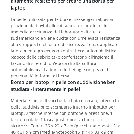
altamente resistenti per creare una borsa per
laptop
La pelle utilizzata per le borse messenger raboison
proviene da bovini allevati allo stato brado nelle
immediate vicinanze del laboratorio di cucito
sudamericano e viene cucita con un'elevata resistenza
allo strappo. Le chiusure di sicurezza Tenax applicate
lateralmente provengono dal settore automobilistico
(capote delle cabriolet) e conferiscono all'insieme il
fascino discreto di un'epoca di alta cultura
automobilistica. La borsa dothebag è un pezzo di
personalità in forma di borsa.
Borsa per laptop in pelle con suddivisione ben
studiata - interamente in pelle!
Materiale: pelle di vacchetta oliata e cerata, interno in
pelle, suddivisione: scomparto interno imbottito per
laptop, 2 tasche interne con bottone a pressione, 1
tasca frontale, 1 tasca posteriore, 2 chiusure di
sicurezza Tenax. 36 x 29 x 7 cm (piccola/notebook 13");
40 x 31 x 9 cm (media/notebook 15"); 44 x 33 x 9 cm