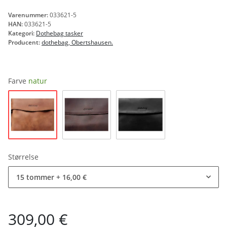
Varenummer:
033621-5
HAN:
033621-5
Kategori:
Dothebag tasker
Producent:
dothebag, Obertshausen.
Farve
natur
natur
brun
sort
Størrelse
15 tommer
+ 16,00 €
309,00 €