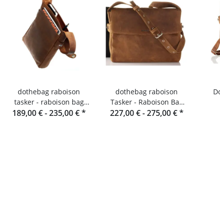
dothebag raboison
dothebag raboison
Dot
tasker - raboison bag
Tasker - Raboison Bag
upend Stående format
189,00 € -
235,00 €
*
227,00 € -
Querformat toro
275,00 €
*
toro