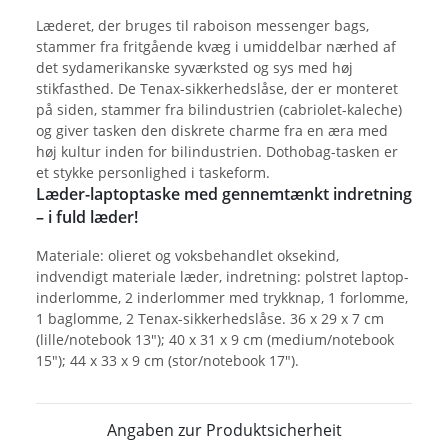
Læderet, der bruges til raboison messenger bags,
stammer fra fritgående kvæg i umiddelbar nærhed af
det sydamerikanske syværksted og sys med høj
stikfasthed. De Tenax-sikkerhedslåse, der er monteret
på siden, stammer fra bilindustrien (cabriolet-kaleche)
og giver tasken den diskrete charme fra en æra med
høj kultur inden for bilindustrien. Dothobag-tasken er
et stykke personlighed i taskeform.
Læder-laptoptaske med gennemtænkt indretning
– i fuld læder!
Materiale: olieret og voksbehandlet oksekind,
indvendigt materiale læder, indretning: polstret laptop-
inderlomme, 2 inderlommer med trykknap, 1 forlomme,
1 baglomme, 2 Tenax-sikkerhedslåse. 36 x 29 x 7 cm
(lille/notebook 13"); 40 x 31 x 9 cm (medium/notebook
15"); 44 x 33 x 9 cm (stor/notebook 17").
Angaben zur Produktsicherheit