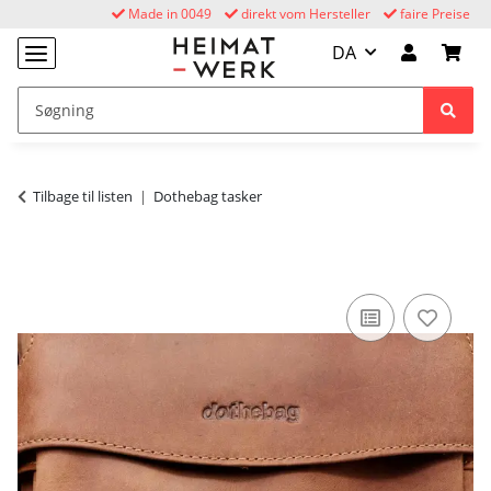
Made in 0049
direkt vom Hersteller
faire Preise
DA
Tilbage til listen
Dothebag tasker